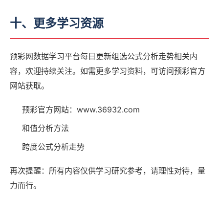
十、更多学习资源
预彩网数据学习平台每日更新组选公式分析走势相关内
容，欢迎持续关注。如需更多学习资料，可访问预彩官方
网站获取。
预彩官方网站：www.36932.com
和值分析方法
跨度公式分析走势
再次提醒：所有内容仅供学习研究参考，请理性对待，量
力而行。