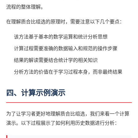
流程的整体理解。
在理解质合比组选的原理时，需要注意以下几个要点：
该方法基于基本的数学运算和统计分析思想
计算过程需要准确的数据输入和规范的操作步骤
结果的解读需要结合统计学的相关知识
分析方法的价值在于学习过程本身，而非最终结果
四、计算示例演示
为了让学习者更好地理解质合比组选，我们来看一个计算
演示。以下过程展示了如何利用历史数据进行分析：