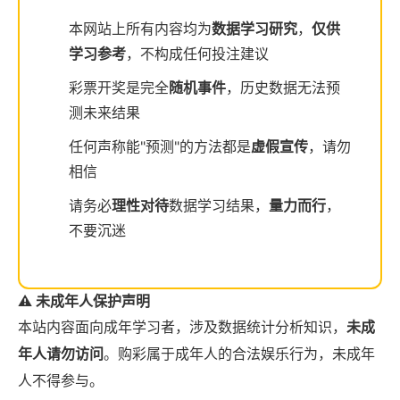
本网站上所有内容均为
数据学习研究
，
仅供
学习参考
，不构成任何投注建议
彩票开奖是完全
随机事件
，历史数据无法预
测未来结果
任何声称能"预测"的方法都是
虚假宣传
，请勿
相信
请务必
理性对待
数据学习结果，
量力而行
，
不要沉迷
⚠️ 未成年人保护声明
本站内容面向成年学习者，涉及数据统计分析知识，
未成
年人请勿访问
。购彩属于成年人的合法娱乐行为，未成年
人不得参与。