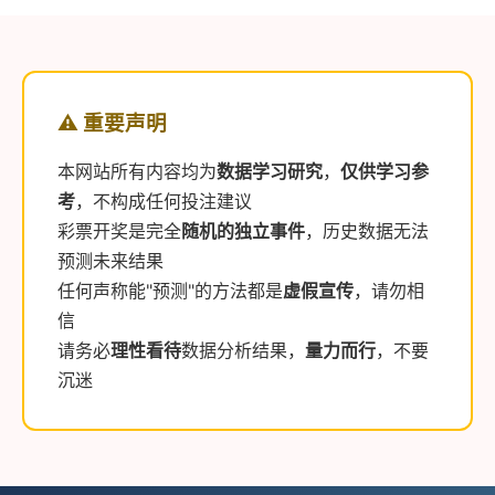
⚠️ 重要声明
本网站所有内容均为
数据学习研究
，
仅供学习参
考
，不构成任何投注建议
彩票开奖是完全
随机的独立事件
，历史数据无法
预测未来结果
任何声称能"预测"的方法都是
虚假宣传
，请勿相
信
请务必
理性看待
数据分析结果，
量力而行
，不要
沉迷