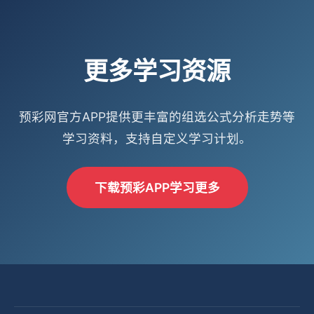
更多学习资源
预彩网官方APP提供更丰富的组选公式分析走势等
学习资料，支持自定义学习计划。
下载预彩APP学习更多