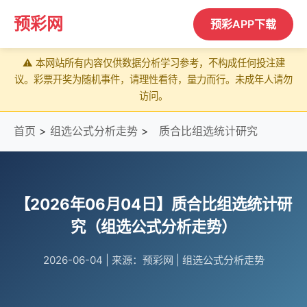
预彩网
预彩APP下载
⚠️ 本网站所有内容仅供数据分析学习参考，不构成任何投注建
议。彩票开奖为随机事件，请理性看待，量力而行。未成年人请勿
访问。
首页
>
组选公式分析走势
>
质合比组选统计研究
【2026年06月04日】质合比组选统计研
究（组选公式分析走势）
2026-06-04
|
来源：预彩网
|
组选公式分析走势