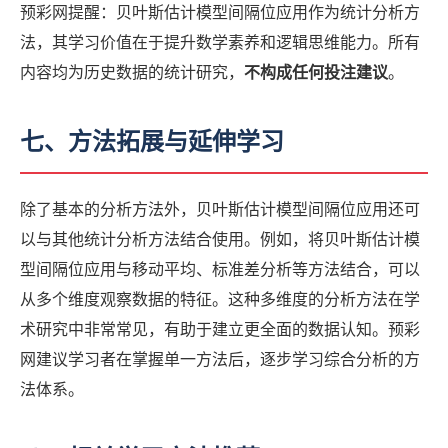
预彩网提醒：贝叶斯估计模型间隔位应用作为统计分析方
法，其学习价值在于提升数学素养和逻辑思维能力。所有
内容均为历史数据的统计研究，
不构成任何投注建议
。
七、方法拓展与延伸学习
除了基本的分析方法外，贝叶斯估计模型间隔位应用还可
以与其他统计分析方法结合使用。例如，将贝叶斯估计模
型间隔位应用与移动平均、标准差分析等方法结合，可以
从多个维度观察数据的特征。这种多维度的分析方法在学
术研究中非常常见，有助于建立更全面的数据认知。预彩
网建议学习者在掌握单一方法后，逐步学习综合分析的方
法体系。