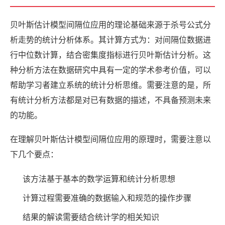
贝叶斯估计模型间隔位应用的理论基础来源于杀号公式分
析走势的统计分析体系。其计算方式为：对间隔位数据进
行中位数计算，结合密集度指标进行贝叶斯估计分析。这
种分析方法在数据研究中具有一定的学术参考价值，可以
帮助学习者建立系统的统计分析思维。需要注意的是，所
有统计分析方法都是对已有数据的描述，不具备预测未来
的功能。
在理解贝叶斯估计模型间隔位应用的原理时，需要注意以
下几个要点：
该方法基于基本的数学运算和统计分析思想
计算过程需要准确的数据输入和规范的操作步骤
结果的解读需要结合统计学的相关知识