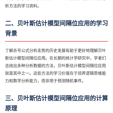
析方法的学习资料。
二、贝叶斯估计模型间隔位应用的学习
背景
了解杀号公式分析走势的历史发展有助于更好地理解贝叶
斯估计模型间隔位应用。在长期的统计学研究中，学者们
总结出多种分析数据的方法，贝叶斯估计模型间隔位应用
就是其中之一。这些方法的学习价值在于培养逻辑思维能
力和数学分析能力，而非用于预测随机事件。
三、贝叶斯估计模型间隔位应用的计算
原理