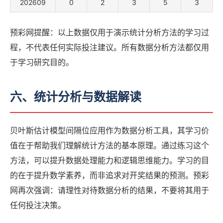
202609
0
2
3
5
3
预彩网提醒：以上数据仅用于演示统计分析方法的学习过
程，不代表任何实际投注建议。所有数据分析方法都仅用
于学习研究目的。
六、统计分析与数据解读
贝叶斯估计模型间隔位应用作为数据分析工具，其学习价
值在于帮助我们理解统计方法的基本原理。通过练习这个
方法，可以提升数据处理能力和逻辑思维能力。学习的目
的在于提升数学素养，而非追求对开奖结果的预测。预彩
网再次强调：请理性对待数据分析的结果，不要将其用于
任何投注决策。