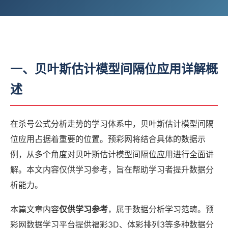
一、贝叶斯估计模型间隔位应用详解概
述
在杀号公式分析走势的学习体系中，贝叶斯估计模型间隔
位应用占据着重要的位置。预彩网将结合具体的数据示
例，从多个角度对贝叶斯估计模型间隔位应用进行全面讲
解。本文内容仅供学习参考，旨在帮助学习者提升数据分
析能力。
本篇文章内容
仅供学习参考
，属于数据分析学习范畴。预
彩网数据学习平台提供福彩3D、体彩排列3等多种数据分