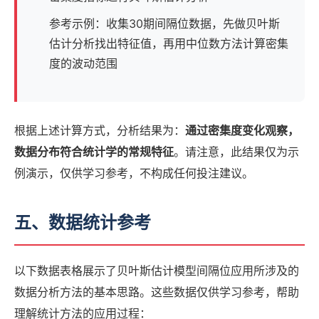
参考示例：收集30期间隔位数据，先做贝叶斯
估计分析找出特征值，再用中位数方法计算密集
度的波动范围
根据上述计算方式，分析结果为：
通过密集度变化观察，
数据分布符合统计学的常规特征
。请注意，此结果仅为示
例演示，仅供学习参考，不构成任何投注建议。
五、数据统计参考
以下数据表格展示了贝叶斯估计模型间隔位应用所涉及的
数据分析方法的基本思路。这些数据仅供学习参考，帮助
理解统计方法的应用过程：