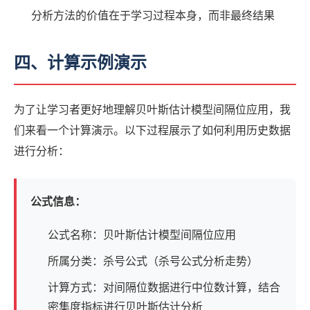
分析方法的价值在于学习过程本身，而非最终结果
四、计算示例演示
为了让学习者更好地理解贝叶斯估计模型间隔位应用，我
们来看一个计算演示。以下过程展示了如何利用历史数据
进行分析：
公式信息：
公式名称：贝叶斯估计模型间隔位应用
所属分类：杀号公式（杀号公式分析走势）
计算方式：对间隔位数据进行中位数计算，结合
密集度指标进行贝叶斯估计分析