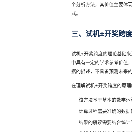
个分析方法，其价值主要体
式。
三、试机±开奖跨
试机±开奖跨度的理论基础
中具有一定的学术参考价值
据的描述，不具备预测未来
在理解试机±开奖跨度的原理
该方法基于基本的数学运
计算过程需要准确的数据
结果的解读需要结合统计