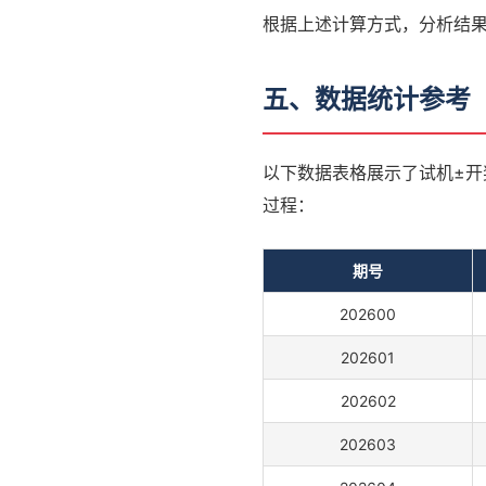
根据上述计算方式，分析结
五、数据统计参考
以下数据表格展示了试机±
过程：
期号
202600
202601
202602
202603