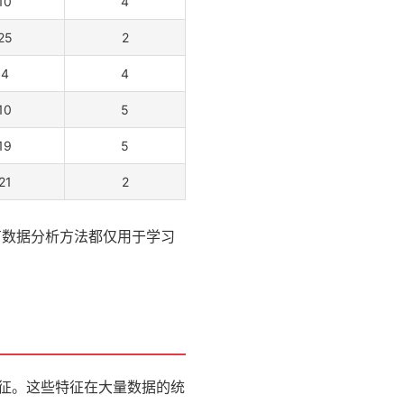
10
4
25
2
4
4
10
5
19
5
21
2
有数据分析方法都仅用于学习
征。这些特征在大量数据的统