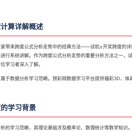
度计算详解概述
大家带来跨度公式分析走势中的经典方法——试机±开奖跨度的详
面进行系统讲解。作为跨度公式分析走势的重要分析方法之一，试
一位学习者深入了解。
，属于数据分析学习范畴。预彩网数据学习平台提供福彩3D、体
度的学习背景
分析的学习范畴，其理论基础涉及概率论、数理统计等数学知识。