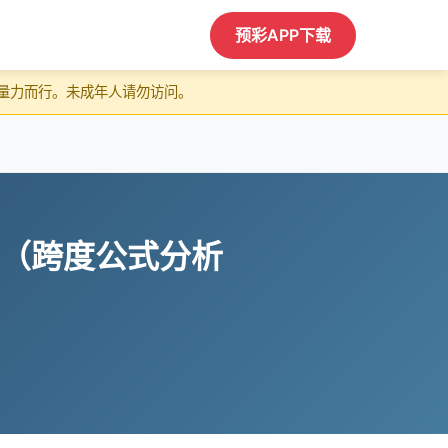
预彩APP下载
，量力而行。未成年人请勿访问。
解（跨度公式分析