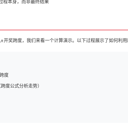
过程本身，而非最终结果
机±开奖跨度，我们来看一个计算演示。以下过程展示了如何利用
跨度
（跨度公式分析走势）
0