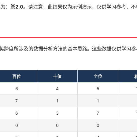
果为：
杀2,0
。请注意，此结果仅为示例演示，仅供学习参考，不
开奖跨度所涉及的数据分析方法的基本思路。这些数据仅供学习参
百位
十位
个位
6
4
5
7
1
1
6
3
7
0
0
0