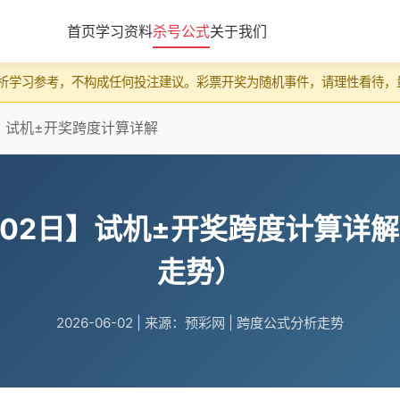
首页
学习资料
杀号公式
关于我们
分析学习参考，不构成任何投注建议。彩票开奖为随机事件，请理性看待
试机±开奖跨度计算详解
6月02日】试机±开奖跨度计算详
走势）
2026-06-02
|
来源：预彩网
|
跨度公式分析走势