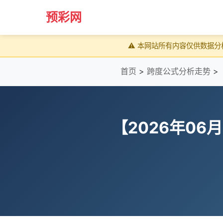
预彩网
⚠️ 本网站所有内容仅供数据
首页
>
跨度公式分析走势
>
【2026年0