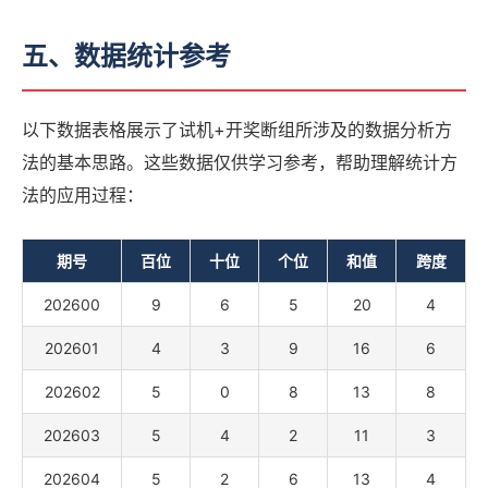
五、数据统计参考
以下数据表格展示了试机+开奖断组所涉及的数据分析方
法的基本思路。这些数据仅供学习参考，帮助理解统计方
法的应用过程：
期号
百位
十位
个位
和值
跨度
202600
9
6
5
20
4
202601
4
3
9
16
6
202602
5
0
8
13
8
202603
5
4
2
11
3
202604
5
2
6
13
4