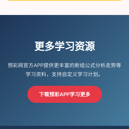
更多学习资源
预彩网官方APP提供更丰富的断组公式分析走势等
学习资料，支持自定义学习计划。
下载预彩APP学习更多