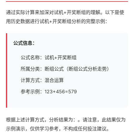
通过实际计算来加深对试机+开奖断组的理解。以下是使
用历史数据进行试机+开奖断组分析的完整示例：
公式信息：
公式名称：试机+开奖断组
所属分类：断组公式（断组公式分析走势）
计算方式：混合运算
参考示例：123+456=579
根据上述计算方式，分析结果为：
。请注意，此结果仅为
示例演示，仅供学习参考，不构成任何投注建议。