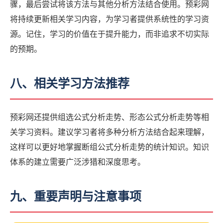
骤，最后尝试将该方法与其他分析方法结合使用。预彩网
将持续更新相关学习内容，为学习者提供系统性的学习资
源。记住，学习的价值在于提升能力，而非追求不切实际
的预期。
八、相关学习方法推荐
预彩网还提供组选公式分析走势、形态公式分析走势等相
关学习资料。建议学习者将多种分析方法结合起来理解，
这样可以更好地掌握断组公式分析走势的统计知识。知识
体系的建立需要广泛涉猎和深度思考。
九、重要声明与注意事项