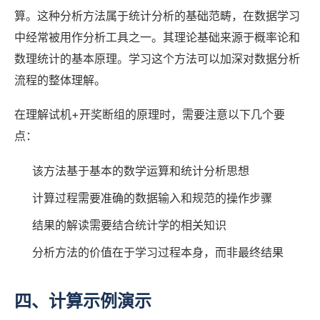
算。这种分析方法属于统计分析的基础范畴，在数据学习
中经常被用作分析工具之一。其理论基础来源于概率论和
数理统计的基本原理。学习这个方法可以加深对数据分析
流程的整体理解。
在理解试机+开奖断组的原理时，需要注意以下几个要
点：
该方法基于基本的数学运算和统计分析思想
计算过程需要准确的数据输入和规范的操作步骤
结果的解读需要结合统计学的相关知识
分析方法的价值在于学习过程本身，而非最终结果
四、计算示例演示