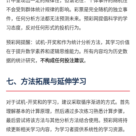
计中呈现出一定的规律性，但请记住：个体事件的随机性
不会受到群体统计规律的影响。彩票是完全随机的独立事
件，任何分析方法都无法预测未来。预彩网提倡科学的学
习态度，反对任何形式的投机行为。
预彩网提醒：试机-开奖和作为统计分析方法，其学习价值
在于提升数学素养和逻辑思维能力。所有内容均为历史数
据的统计研究，
不构成任何投注建议
。
七、方法拓展与延伸学习
对于试机-开奖和的学习，建议采取循序渐进的方式。首先
理解基本的计算原理，然后通过多次练习熟悉计算步骤，
最后尝试将该方法与其他分析方法结合使用。预彩网将持
续更新相关学习内容，为学习者提供系统性的学习资源。