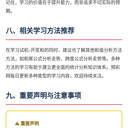
记住，学习的价值在于提升能力，而非追求不切实际的预
期。
八、相关学习方法推荐
在学习试机-开奖和的同时，建议也了解其他和值分析方法
方法，如和尾公式分析走势、跨度公式分析走势等。多种
方法的学习有助于建立更全面的统计分析知识体系。预彩
网每日更新多种类型的学习内容，欢迎持续关注。
九、重要声明与注意事项
⚠️ 重要声明