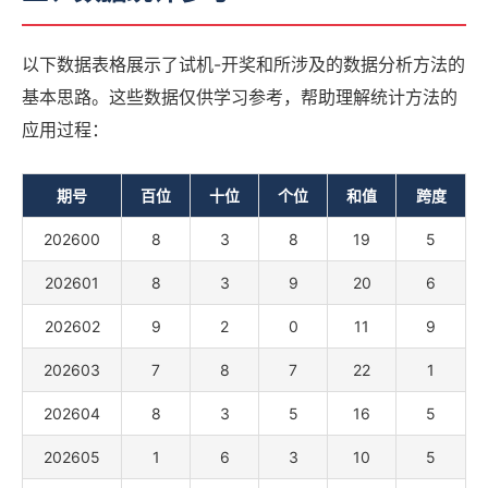
以下数据表格展示了试机-开奖和所涉及的数据分析方法的
基本思路。这些数据仅供学习参考，帮助理解统计方法的
应用过程：
期号
百位
十位
个位
和值
跨度
202600
8
3
8
19
5
202601
8
3
9
20
6
202602
9
2
0
11
9
202603
7
8
7
22
1
202604
8
3
5
16
5
202605
1
6
3
10
5