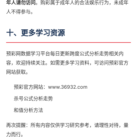
年人请勿访问
。购彩属于成年人的合法娱乐行为，未成年
人不得参与。
十、更多学习资源
预彩网数据学习平台每日更新跨度公式分析走势相关内
容，欢迎持续关注。如需更多学习资料，可访问预彩官方
网站获取。
预彩官方网站：www.36932.com
杀号公式分析走势
和值分析方法
再次提醒：所有内容仅供学习研究参考，请理性对待，量
力而行。