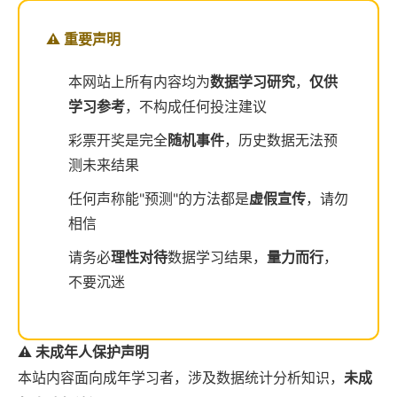
⚠️ 重要声明
本网站上所有内容均为
数据学习研究
，
仅供
学习参考
，不构成任何投注建议
彩票开奖是完全
随机事件
，历史数据无法预
测未来结果
任何声称能"预测"的方法都是
虚假宣传
，请勿
相信
请务必
理性对待
数据学习结果，
量力而行
，
不要沉迷
⚠️ 未成年人保护声明
本站内容面向成年学习者，涉及数据统计分析知识，
未成