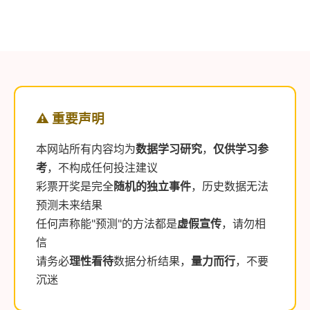
⚠️ 重要声明
本网站所有内容均为
数据学习研究
，
仅供学习参
考
，不构成任何投注建议
彩票开奖是完全
随机的独立事件
，历史数据无法
预测未来结果
任何声称能"预测"的方法都是
虚假宣传
，请勿相
信
请务必
理性看待
数据分析结果，
量力而行
，不要
沉迷