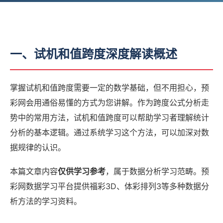
一、试机和值跨度深度解读概述
掌握试机和值跨度需要一定的数学基础，但不用担心，预
彩网会用通俗易懂的方式为您讲解。作为跨度公式分析走
势中的常用方法，试机和值跨度可以帮助学习者理解统计
分析的基本逻辑。通过系统学习这个方法，可以加深对数
据规律的认识。
本篇文章内容
仅供学习参考
，属于数据分析学习范畴。预
彩网数据学习平台提供福彩3D、体彩排列3等多种数据分
析方法的学习资料。