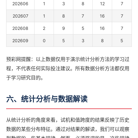
202606
1
3
8
12
7
202607
1
8
7
16
7
202608
2
9
5
16
7
202609
0
5
3
8
5
预彩网提醒：以上数据仅用于演示统计分析方法的学习过
程，不代表任何实际投注建议。所有数据分析方法都仅用
于学习研究目的。
六、统计分析与数据解读
从统计分析的角度来看，试机和值跨度的结果反映了历史
数据的某些分布特征。通过对结果的解读，我们可以观察