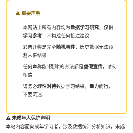
⚠️ 重要声明
本网站上所有内容均为
数据学习研究
，
仅供
学习参考
，不构成任何投注建议
彩票开奖是完全
随机事件
，历史数据无法预
测未来结果
任何声称能"预测"的方法都是
虚假宣传
，请勿
相信
请务必
理性对待
数据学习结果，
量力而行
，
不要沉迷
⚠️ 未成年人保护声明
本站内容面向成年学习者，涉及数据统计分析知识，
未成