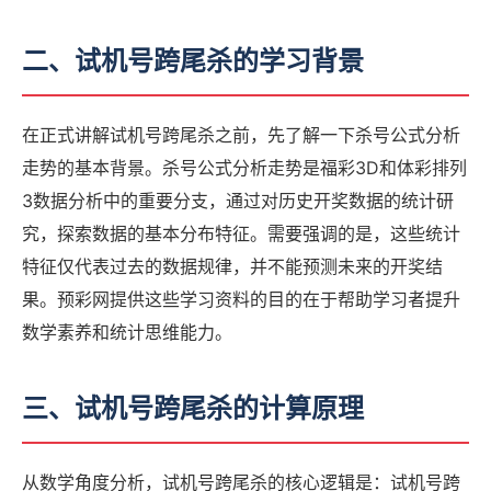
二、试机号跨尾杀的学习背景
在正式讲解试机号跨尾杀之前，先了解一下杀号公式分析
走势的基本背景。杀号公式分析走势是福彩3D和体彩排列
3数据分析中的重要分支，通过对历史开奖数据的统计研
究，探索数据的基本分布特征。需要强调的是，这些统计
特征仅代表过去的数据规律，并不能预测未来的开奖结
果。预彩网提供这些学习资料的目的在于帮助学习者提升
数学素养和统计思维能力。
三、试机号跨尾杀的计算原理
从数学角度分析，试机号跨尾杀的核心逻辑是：试机号跨