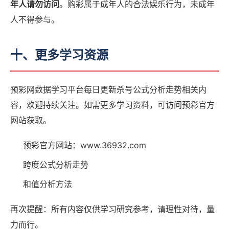
年人请勿访问
。购彩属于成年人的合法娱乐行为，未成年
人不得参与。
十、更多学习资源
预彩网数据学习平台每日更新杀号公式分析走势相关内
容，欢迎持续关注。如需更多学习资料，可访问预彩官方
网站获取。
预彩官方网站：www.36932.com
跨度公式分析走势
和值分析方法
再次提醒：所有内容仅供学习研究参考，请理性对待，量
力而行。