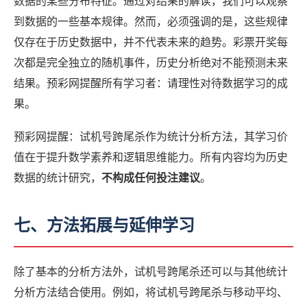
数据的某些分布特征。通过对结果的解读，我们可以观察
到数据的一些基本规律。然而，必须强调的是，这些规律
仅存在于历史数据中，并不代表未来的趋势。彩票开奖每
次都是完全独立的随机事件，历史分析绝对不能预测未来
结果。预彩网提醒所有学习者：请理性对待数据学习的成
果。
预彩网提醒：试机号跨尾杀作为统计分析方法，其学习价
值在于提升数学素养和逻辑思维能力。所有内容均为历史
数据的统计研究，
不构成任何投注建议
。
七、方法拓展与延伸学习
除了基本的分析方法外，试机号跨尾杀还可以与其他统计
分析方法结合使用。例如，将试机号跨尾杀与移动平均、