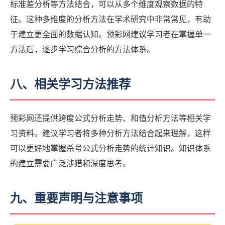
标准差分析等方法结合，可以从多个维度观察数据的特
征。这种多维度的分析方法在学术研究中非常常见，有助
于建立更全面的数据认知。预彩网建议学习者在掌握单一
方法后，逐步学习综合分析的方法体系。
八、相关学习方法推荐
预彩网还提供跨度公式分析走势、和值分析方法等相关学
习资料。建议学习者将多种分析方法结合起来理解，这样
可以更好地掌握杀号公式分析走势的统计知识。知识体系
的建立需要广泛涉猎和深度思考。
九、重要声明与注意事项