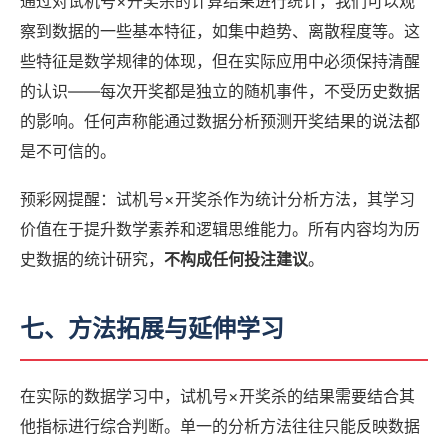
通过对试机号×开奖杀的计算结果进行统计，我们可以观
察到数据的一些基本特征，如集中趋势、离散程度等。这
些特征是数学规律的体现，但在实际应用中必须保持清醒
的认识——每次开奖都是独立的随机事件，不受历史数据
的影响。任何声称能通过数据分析预测开奖结果的说法都
是不可信的。
预彩网提醒：试机号×开奖杀作为统计分析方法，其学习
价值在于提升数学素养和逻辑思维能力。所有内容均为历
史数据的统计研究，
不构成任何投注建议
。
七、方法拓展与延伸学习
在实际的数据学习中，试机号×开奖杀的结果需要结合其
他指标进行综合判断。单一的分析方法往往只能反映数据