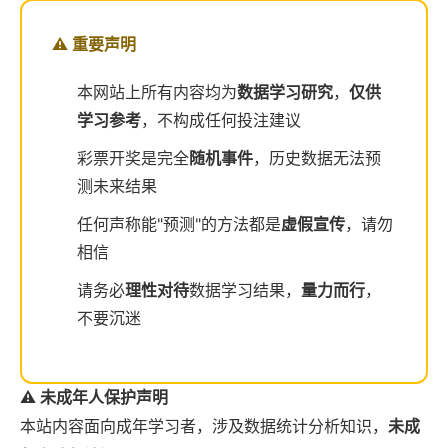
⚠️ 重要声明
本网站上所有内容均为
数据学习研究
，
仅供
学习参考
，不构成任何投注建议
彩票开奖是完全
随机事件
，历史数据无法预
测未来结果
任何声称能"预测"的方法都是
虚假宣传
，请勿
相信
请务必
理性对待
数据学习结果，
量力而行
，
不要沉迷
⚠️ 未成年人保护声明
本站内容面向成年学习者，涉及数据统计分析知识，
未成