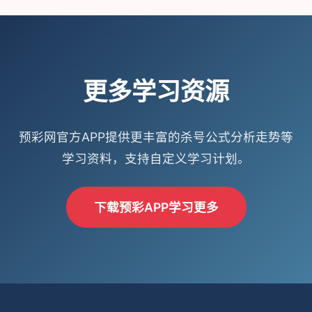
更多学习资源
预彩网官方APP提供更丰富的杀号公式分析走势等
学习资料，支持自定义学习计划。
下载预彩APP学习更多