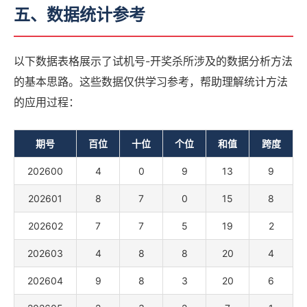
五、数据统计参考
以下数据表格展示了试机号-开奖杀所涉及的数据分析方法
的基本思路。这些数据仅供学习参考，帮助理解统计方法
的应用过程：
期号
百位
十位
个位
和值
跨度
202600
4
0
9
13
9
202601
8
7
0
15
8
202602
7
7
5
19
2
202603
4
8
8
20
4
202604
9
8
3
20
6