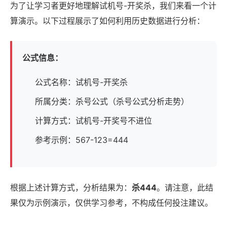
为了让学习者更好地理解试机号-开奖杀，我们来看一个计
算演示。以下过程展示了如何利用历史数据进行分析：
公式信息：
公式名称：试机号-开奖杀
所属分类：杀号公式（杀号公式分析走势）
计算方式：试机号-开奖号不进位
参考示例：567-123=444
根据上述计算方式，分析结果为：
杀444
。请注意，此结
果仅为示例演示，仅供学习参考，不构成任何投注建议。