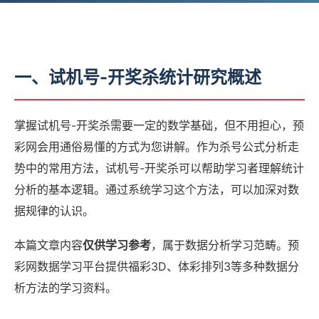
一、试机号-开奖杀统计研究概述
掌握试机号-开奖杀需要一定的数学基础，但不用担心，预
彩网会用通俗易懂的方式为您讲解。作为杀号公式分析走
势中的常用方法，试机号-开奖杀可以帮助学习者理解统计
分析的基本逻辑。通过系统学习这个方法，可以加深对数
据规律的认识。
本篇文章内容
仅供学习参考
，属于数据分析学习范畴。预
彩网数据学习平台提供福彩3D、体彩排列3等多种数据分
析方法的学习资料。