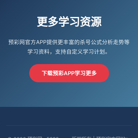
更多学习资源
预彩网官方APP提供更丰富的杀号公式分析走势等
学习资料，支持自定义学习计划。
下载预彩APP学习更多