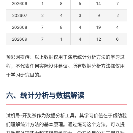
202606
1
8
5
14
7
202607
2
4
3
9
2
202608
7
8
4
19
4
202609
7
1
4
12
6
预彩网提醒：以上数据仅用于演示统计分析方法的学习过
程，不代表任何实际投注建议。所有数据分析方法都仅用
于学习研究目的。
六、统计分析与数据解读
试机号-开奖杀作为数据分析工具，其学习价值在于帮助我
们理解统计方法的基本原理。通过练习这个方法，可以提