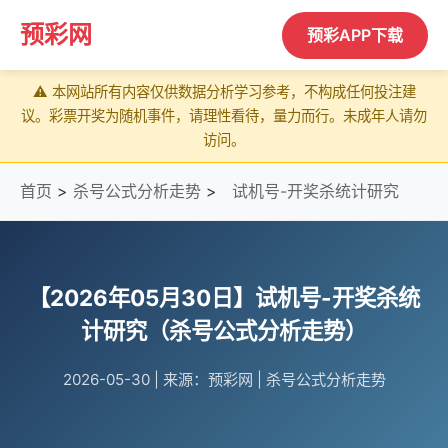
预彩网
预彩APP下载
⚠️ 本网站所有内容仅供数据分析学习参考，不构成任何投注建
议。彩票开奖为随机事件，请理性看待，量力而行。未成年人请勿
访问。
首页
>
杀号公式分析走势
>
试机号-开奖杀统计研究
【2026年05月30日】试机号-开奖杀统
计研究（杀号公式分析走势）
2026-05-30
|
来源：预彩网
|
杀号公式分析走势