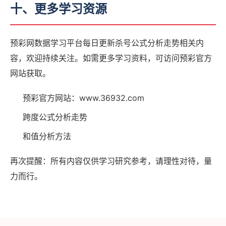
十、更多学习资源
预彩网数据学习平台每日更新杀号公式分析走势相关内
容，欢迎持续关注。如需更多学习资料，可访问预彩官方
网站获取。
预彩官方网站：www.36932.com
跨度公式分析走势
和值分析方法
再次提醒：所有内容仅供学习研究参考，请理性对待，量
力而行。