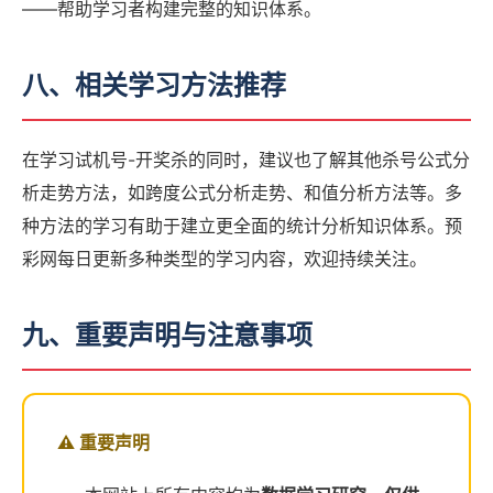
——帮助学习者构建完整的知识体系。
八、相关学习方法推荐
在学习试机号-开奖杀的同时，建议也了解其他杀号公式分
析走势方法，如跨度公式分析走势、和值分析方法等。多
种方法的学习有助于建立更全面的统计分析知识体系。预
彩网每日更新多种类型的学习内容，欢迎持续关注。
九、重要声明与注意事项
⚠️ 重要声明