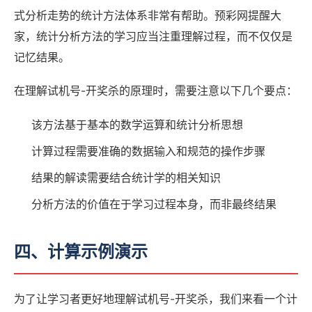
式分析走势的统计方法体系非常有帮助。预彩网提醒大
家，统计分析方法的学习应当注重理解过程，而不仅仅是
记忆结果。
在理解试机号-开奖杀的原理时，需要注意以下几个要点：
该方法基于基本的数学运算和统计分析思想
计算过程需要准确的数据输入和规范的操作步骤
结果的解读需要结合统计学的相关知识
分析方法的价值在于学习过程本身，而非最终结果
四、计算示例演示
为了让学习者更好地理解试机号-开奖杀，我们来看一个计