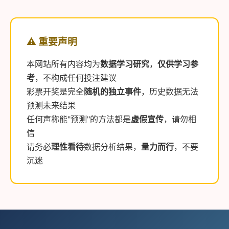
⚠️ 重要声明
本网站所有内容均为
数据学习研究
，
仅供学习参
考
，不构成任何投注建议
彩票开奖是完全
随机的独立事件
，历史数据无法
预测未来结果
任何声称能"预测"的方法都是
虚假宣传
，请勿相
信
请务必
理性看待
数据分析结果，
量力而行
，不要
沉迷