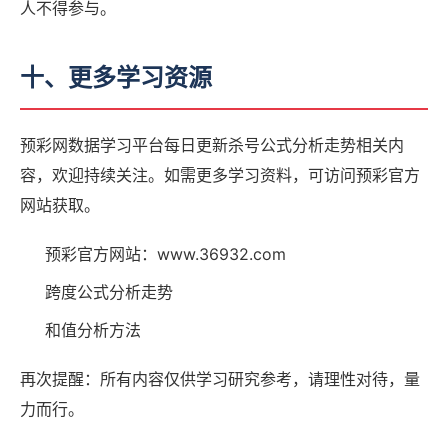
人不得参与。
十、更多学习资源
预彩网数据学习平台每日更新杀号公式分析走势相关内
容，欢迎持续关注。如需更多学习资料，可访问预彩官方
网站获取。
预彩官方网站：www.36932.com
跨度公式分析走势
和值分析方法
再次提醒：所有内容仅供学习研究参考，请理性对待，量
力而行。