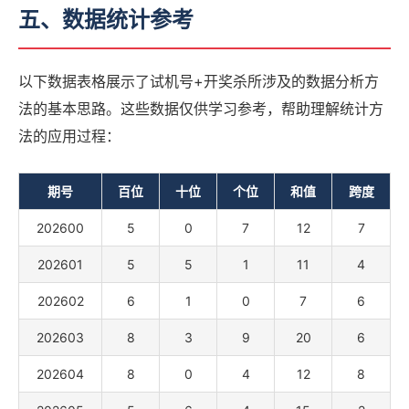
五、数据统计参考
以下数据表格展示了试机号+开奖杀所涉及的数据分析方
法的基本思路。这些数据仅供学习参考，帮助理解统计方
法的应用过程：
期号
百位
十位
个位
和值
跨度
202600
5
0
7
12
7
202601
5
5
1
11
4
202602
6
1
0
7
6
202603
8
3
9
20
6
202604
8
0
4
12
8