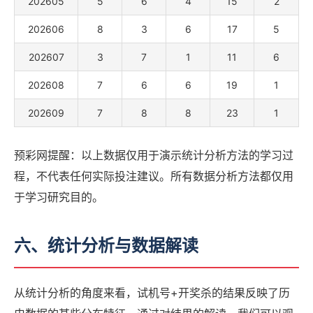
202605
5
6
4
15
2
202606
8
3
6
17
5
202607
3
7
1
11
6
202608
7
6
6
19
1
202609
7
8
8
23
1
预彩网提醒：以上数据仅用于演示统计分析方法的学习过
程，不代表任何实际投注建议。所有数据分析方法都仅用
于学习研究目的。
六、统计分析与数据解读
从统计分析的角度来看，试机号+开奖杀的结果反映了历