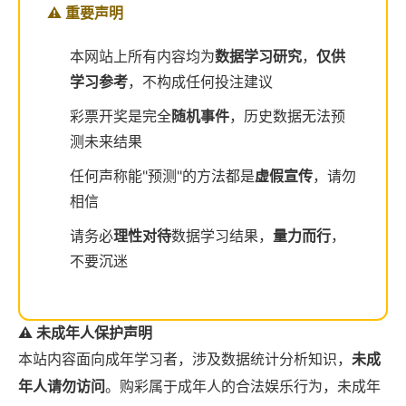
⚠️ 重要声明
本网站上所有内容均为
数据学习研究
，
仅供
学习参考
，不构成任何投注建议
彩票开奖是完全
随机事件
，历史数据无法预
测未来结果
任何声称能"预测"的方法都是
虚假宣传
，请勿
相信
请务必
理性对待
数据学习结果，
量力而行
，
不要沉迷
⚠️ 未成年人保护声明
本站内容面向成年学习者，涉及数据统计分析知识，
未成
年人请勿访问
。购彩属于成年人的合法娱乐行为，未成年