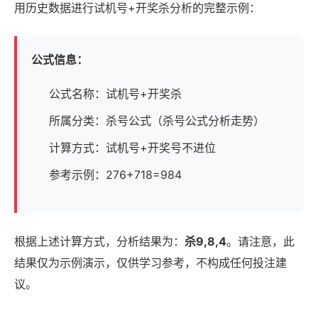
用历史数据进行试机号+开奖杀分析的完整示例：
公式信息：
公式名称：试机号+开奖杀
所属分类：杀号公式（杀号公式分析走势）
计算方式：试机号+开奖号不进位
参考示例：276+718=984
根据上述计算方式，分析结果为：
杀9,8,4
。请注意，此
结果仅为示例演示，仅供学习参考，不构成任何投注建
议。