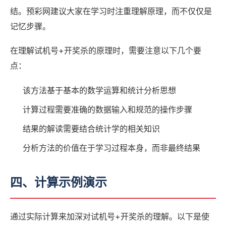
结。预彩网建议大家在学习时注重理解原理，而不仅仅是
记忆步骤。
在理解试机号+开奖杀的原理时，需要注意以下几个要
点：
该方法基于基本的数学运算和统计分析思想
计算过程需要准确的数据输入和规范的操作步骤
结果的解读需要结合统计学的相关知识
分析方法的价值在于学习过程本身，而非最终结果
四、计算示例演示
通过实际计算来加深对试机号+开奖杀的理解。以下是使