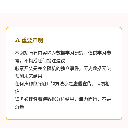
⚠️ 重要声明
本网站所有内容均为
数据学习研究
，
仅供学习参
考
，不构成任何投注建议
彩票开奖是完全
随机的独立事件
，历史数据无法
预测未来结果
任何声称能"预测"的方法都是
虚假宣传
，请勿相
信
请务必
理性看待
数据分析结果，
量力而行
，不要
沉迷