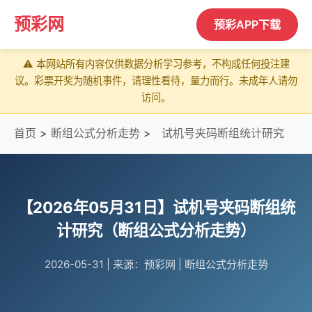
预彩网
预彩APP下载
⚠️ 本网站所有内容仅供数据分析学习参考，不构成任何投注建
议。彩票开奖为随机事件，请理性看待，量力而行。未成年人请勿
访问。
首页
>
断组公式分析走势
>
试机号夹码断组统计研究
【2026年05月31日】试机号夹码断组统
计研究（断组公式分析走势）
2026-05-31
|
来源：预彩网
|
断组公式分析走势