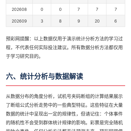
202608
0
0
7
7
7
202609
3
8
9
20
6
预彩网提醒：以上数据仅用于演示统计分析方法的学习过
程，不代表任何实际投注建议。所有数据分析方法都仅用
于学习研究目的。
六、统计分析与数据解读
从数据分布的角度分析，试机号夹码断组的计算结果展示
了断组公式分析走势中的一些典型特征。这些特征在大量
数据的统计中呈现出一定的规律性，但请记住：个体事件
的随机性不会受到群体统计规律的影响。彩票是完全随机