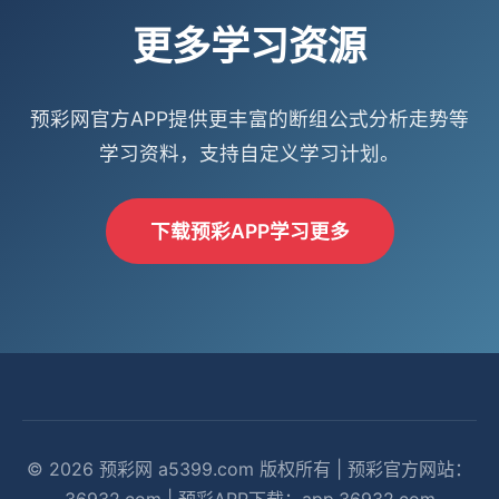
更多学习资源
预彩网官方APP提供更丰富的断组公式分析走势等
学习资料，支持自定义学习计划。
下载预彩APP学习更多
© 2026 预彩网 a5399.com 版权所有 | 预彩官方网站：