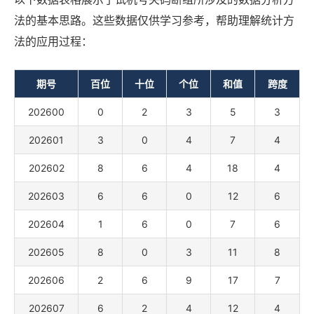
法的基本思路。这些数据仅供学习参考，帮助理解统计方
法的应用过程：
期号
百位
十位
个位
和值
跨度
202600
0
2
3
5
3
202601
3
0
4
7
4
202602
8
6
4
18
4
202603
6
6
0
12
6
202604
1
6
0
7
6
202605
8
0
3
11
8
202606
2
6
9
17
7
202607
6
2
4
12
4