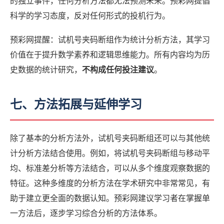
的独立事件，任何分析方法都无法预测未来。预彩网提倡
科学的学习态度，反对任何形式的投机行为。
预彩网提醒：试机号夹码断组作为统计分析方法，其学习
价值在于提升数学素养和逻辑思维能力。所有内容均为历
史数据的统计研究，
不构成任何投注建议
。
七、方法拓展与延伸学习
除了基本的分析方法外，试机号夹码断组还可以与其他统
计分析方法结合使用。例如，将试机号夹码断组与移动平
均、标准差分析等方法结合，可以从多个维度观察数据的
特征。这种多维度的分析方法在学术研究中非常常见，有
助于建立更全面的数据认知。预彩网建议学习者在掌握单
一方法后，逐步学习综合分析的方法体系。