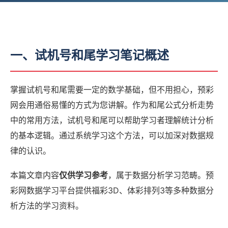
一、试机号和尾学习笔记概述
掌握试机号和尾需要一定的数学基础，但不用担心，预彩
网会用通俗易懂的方式为您讲解。作为和尾公式分析走势
中的常用方法，试机号和尾可以帮助学习者理解统计分析
的基本逻辑。通过系统学习这个方法，可以加深对数据规
律的认识。
本篇文章内容
仅供学习参考
，属于数据分析学习范畴。预
彩网数据学习平台提供福彩3D、体彩排列3等多种数据分
析方法的学习资料。