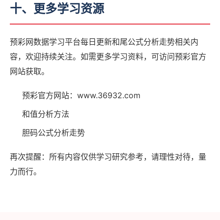
十、更多学习资源
预彩网数据学习平台每日更新和尾公式分析走势相关内
容，欢迎持续关注。如需更多学习资料，可访问预彩官方
网站获取。
预彩官方网站：www.36932.com
和值分析方法
胆码公式分析走势
再次提醒：所有内容仅供学习研究参考，请理性对待，量
力而行。