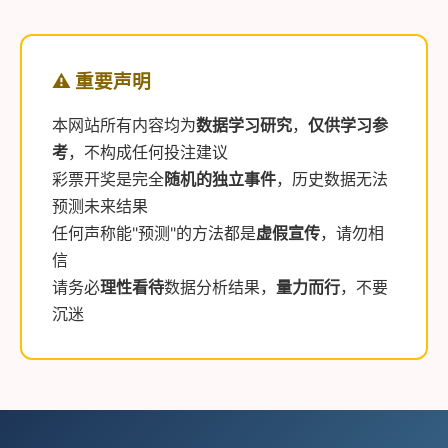
⚠️ 重要声明
本网站所有内容均为
数据学习研究
，
仅供学习参
考
，不构成任何投注建议
彩票开奖是完全
随机的独立事件
，历史数据无法
预测未来结果
任何声称能"预测"的方法都是
虚假宣传
，请勿相
信
请务必
理性看待
数据分析结果，
量力而行
，不要
沉迷