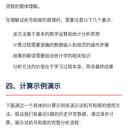
流程的整体理解。
在理解试机号和尾的原理时，需要注意以下几个要点：
该方法基于基本的数学运算和统计分析思想
计算过程需要准确的数据输入和规范的操作步骤
结果的解读需要结合统计学的相关知识
分析方法的价值在于学习过程本身，而非最终结果
四、计算示例演示
下面通过一个具体的计算示例来演示试机号和尾的使用方
法。假设我们有最近5期的历史开奖数据，通过逐步计
算，展示试机号和尾的完整分析流程：