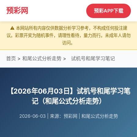
预彩网
预彩APP下载
⚠️ 本网站所有内容仅供数据分析学习参考，不构成任何投注建
议。彩票开奖为随机事件，请理性看待，量力而行。未成年人请勿
访问。
首页
>
和尾公式分析走势
>
试机号和尾学习笔记
【2026年06月03日】试机号和尾学习笔
记（和尾公式分析走势）
2026-06-03
|
来源：预彩网
|
和尾公式分析走势