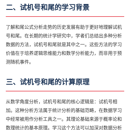
二、试机号和尾的学习背景
了解和尾公式分析走势的历史发展有助于更好地理解试机
号和尾。在长期的统计学研究中，学者们总结出多种分析
数据的方法，试机号和尾就是其中之一。这些方法的学习
价值在于培养逻辑思维能力和数学分析能力，而非用于预
测随机事件。
三、试机号和尾的计算原理
从数学角度分析，试机号和尾的核心逻辑是：试机号相
加。这种分析方法属于统计分析的基础范畴，在数据学习
中经常被用作分析工具之一。其理论基础来源于概率论和
数理统计的基本原理。学习这个方法可以加深对数据分析