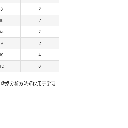
8
7
19
7
14
7
9
2
19
4
12
6
有数据分析方法都仅用于学习