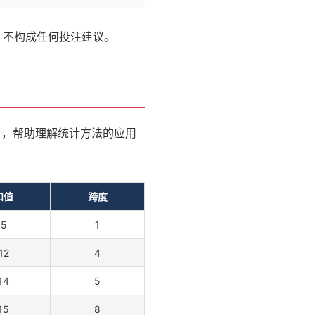
，不构成任何投注建议。
考，帮助理解统计方法的应用
和值
跨度
5
1
12
4
14
5
15
8