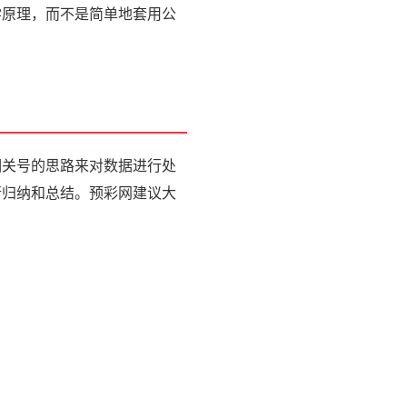
学原理，而不是简单地套用公
相关号的思路来对数据进行处
行归纳和总结。预彩网建议大