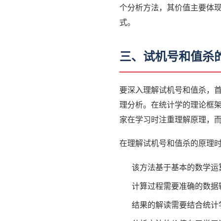
个分析方法，其价值主要体
式。
三、试机号和值杀
要深入理解试机号和值杀，
理分析。在统计学的理论框
家在学习时注重理解原理，
在理解试机号和值杀的原理
该方法基于基本的数学运
计算过程需要准确的数据
结果的解读需要结合统计