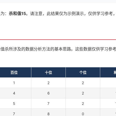
果为：
杀和值15
。请注意，此结果仅为示例演示，仅供学习参考
和值杀所涉及的数据分析方法的基本思路。这些数据仅供学习参
百位
十位
个位
1
2
2
4
6
2
5
7
2
7
8
0