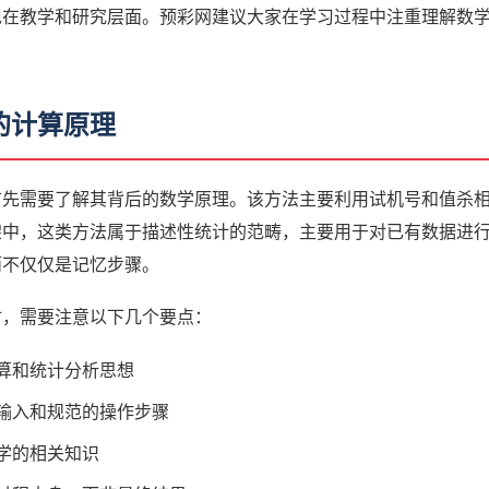
现在教学和研究层面。预彩网建议大家在学习过程中注重理解数
的计算原理
首先需要了解其背后的数学原理。该方法主要利用试机号和值杀
架中，这类方法属于描述性统计的范畴，主要用于对已有数据进
而不仅仅是记忆步骤。
时，需要注意以下几个要点：
算和统计分析思想
输入和规范的操作步骤
学的相关知识