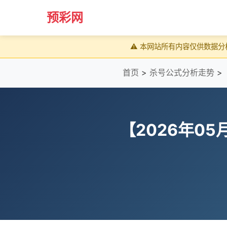
预彩网
⚠️ 本网站所有内容仅供数据
首页
>
杀号公式分析走势
>
【2026年0