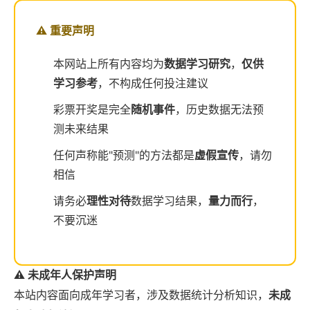
⚠️ 重要声明
本网站上所有内容均为
数据学习研究
，
仅供
学习参考
，不构成任何投注建议
彩票开奖是完全
随机事件
，历史数据无法预
测未来结果
任何声称能"预测"的方法都是
虚假宣传
，请勿
相信
请务必
理性对待
数据学习结果，
量力而行
，
不要沉迷
⚠️ 未成年人保护声明
本站内容面向成年学习者，涉及数据统计分析知识，
未成