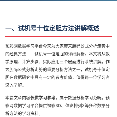
一、试机号十位定胆方法讲解概述
预彩网数据学习平台今天为大家带来胆码公式分析走势中
的经典方法——试机号十位定胆的详细解析。本文将从数
学原理、计算步骤、实际应用三个层面进行系统讲解。作
为胆码公式分析走势的重要分析方法之一，试机号十位定
胆在数据研究中具有一定的参考价值，值得每一位学习者
深入了解。
本篇文章内容
仅供学习参考
，属于数据分析学习范畴。预
彩网数据学习平台提供福彩3D、体彩排列3等多种数据分
析方法的学习资料。