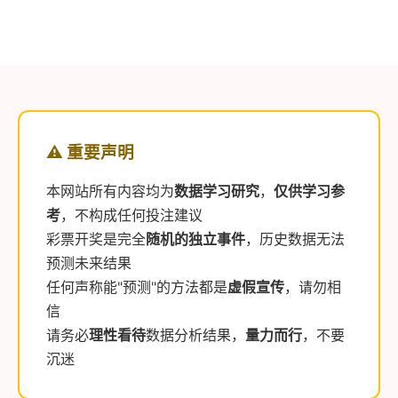
⚠️ 重要声明
本网站所有内容均为
数据学习研究
，
仅供学习参
考
，不构成任何投注建议
彩票开奖是完全
随机的独立事件
，历史数据无法
预测未来结果
任何声称能"预测"的方法都是
虚假宣传
，请勿相
信
请务必
理性看待
数据分析结果，
量力而行
，不要
沉迷