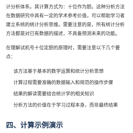
计分析体系。其计算方式为：十位作为胆。这种分析方法
在数据研究中具有一定的学术参考价值，可以帮助学习者
建立系统的统计分析思维。需要注意的是，所有统计分析
方法都是对已有数据的描述，不具备预测未来的功能。
在理解试机号十位定胆的原理时，需要注意以下几个要
点：
该方法基于基本的数学运算和统计分析思想
计算过程需要准确的数据输入和规范的操作步骤
结果的解读需要结合统计学的相关知识
分析方法的价值在于学习过程本身，而非最终结果
四、计算示例演示