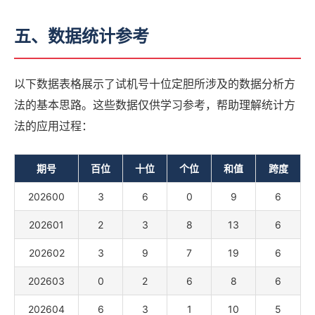
五、数据统计参考
以下数据表格展示了试机号十位定胆所涉及的数据分析方
法的基本思路。这些数据仅供学习参考，帮助理解统计方
法的应用过程：
期号
百位
十位
个位
和值
跨度
202600
3
6
0
9
6
202601
2
3
8
13
6
202602
3
9
7
19
6
202603
0
2
6
8
6
202604
6
3
1
10
5