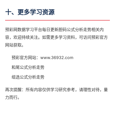
十、更多学习资源
预彩网数据学习平台每日更新胆码公式分析走势相关内
容，欢迎持续关注。如需更多学习资料，可访问预彩官方
网站获取。
预彩官方网站：www.36932.com
和尾公式分析走势
组选公式分析走势
再次提醒：所有内容仅供学习研究参考，请理性对待，量
力而行。