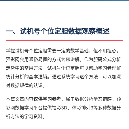
一、试机号个位定胆数据观察概述
掌握试机号个位定胆需要一定的数学基础，但不用担心，
预彩网会用通俗易懂的方式为您讲解。作为胆码公式分析
走势中的常用方法，试机号个位定胆可以帮助学习者理解
统计分析的基本逻辑。通过系统学习这个方法，可以加深
对数据规律的认识。
本篇文章内容
仅供学习参考
，属于数据分析学习范畴。预
彩网数据学习平台提供福彩3D、体彩排列3等多种数据分
析方法的学习资料。