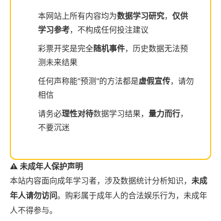
本网站上所有内容均为
数据学习研究
，
仅供
学习参考
，不构成任何投注建议
彩票开奖是完全
随机事件
，历史数据无法预
测未来结果
任何声称能"预测"的方法都是
虚假宣传
，请勿
相信
请务必
理性对待
数据学习结果，
量力而行
，
不要沉迷
⚠️ 未成年人保护声明
本站内容面向成年学习者，涉及数据统计分析知识，
未成
年人请勿访问
。购彩属于成年人的合法娱乐行为，未成年
人不得参与。