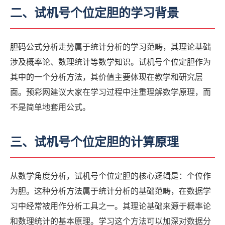
二、试机号个位定胆的学习背景
胆码公式分析走势属于统计分析的学习范畴，其理论基础
涉及概率论、数理统计等数学知识。试机号个位定胆作为
其中的一个分析方法，其价值主要体现在教学和研究层
面。预彩网建议大家在学习过程中注重理解数学原理，而
不是简单地套用公式。
三、试机号个位定胆的计算原理
从数学角度分析，试机号个位定胆的核心逻辑是：个位作
为胆。这种分析方法属于统计分析的基础范畴，在数据学
习中经常被用作分析工具之一。其理论基础来源于概率论
和数理统计的基本原理。学习这个方法可以加深对数据分