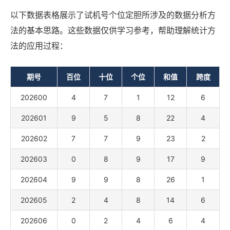
以下数据表格展示了试机号个位定胆所涉及的数据分析方
法的基本思路。这些数据仅供学习参考，帮助理解统计方
法的应用过程：
期号
百位
十位
个位
和值
跨度
202600
4
7
1
12
6
202601
9
5
8
22
4
202602
7
7
9
23
2
202603
0
8
9
17
9
202604
9
9
8
26
1
202605
2
4
8
14
6
202606
0
2
4
6
4