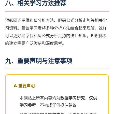
八、相关学习方法推荐
预彩网还提供和值分析方法、胆码公式分析走势等相关学
习资料。建议学习者将多种分析方法结合起来理解，这样
可以更好地掌握和尾公式分析走势的统计知识。知识体系
的建立需要广泛涉猎和深度思考。
九、重要声明与注意事项
⚠️ 重要声明
本网站上所有内容均为
数据学习研究
，
仅供
学习参考
，不构成任何投注建议