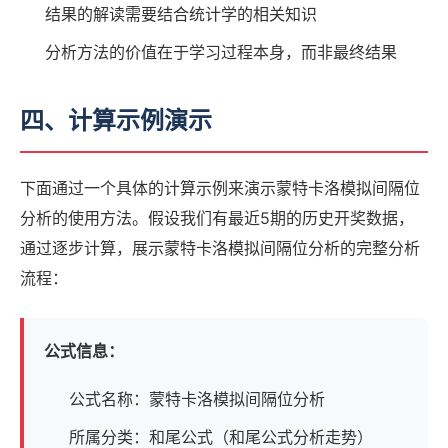
结果的解读需要结合统计学的相关知识
分析方法的价值在于学习过程本身，而非最终结果
四、计算示例演示
下面通过一个具体的计算示例来演示蒙特卡洛模拟间隔位
分析的使用方法。假设我们有最近5期的历史开奖数据，
通过逐步计算，展示蒙特卡洛模拟间隔位分析的完整分析
流程：
公式信息：
公式名称：蒙特卡洛模拟间隔位分析
所属分类：和尾公式（和尾公式分析走势）