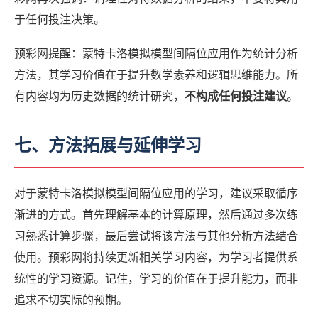
于任何投注决策。
预彩网提醒：蒙特卡洛模拟模型间隔位应用作为统计分析
方法，其学习价值在于提升数学素养和逻辑思维能力。所
有内容均为历史数据的统计研究，
不构成任何投注建议
。
七、方法拓展与延伸学习
对于蒙特卡洛模拟模型间隔位应用的学习，建议采取循序
渐进的方式。首先理解基本的计算原理，然后通过多次练
习熟悉计算步骤，最后尝试将该方法与其他分析方法结合
使用。预彩网将持续更新相关学习内容，为学习者提供系
统性的学习资源。记住，学习的价值在于提升能力，而非
追求不切实际的预期。