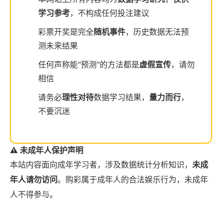
学习参考
，不构成任何投注建议
彩票开奖是完全
随机事件
，历史数据无法预
测未来结果
任何声称能"预测"的方法都是
虚假宣传
，请勿
相信
请务必
理性对待
数据学习结果，
量力而行
，
不要沉迷
⚠️ 未成年人保护声明
本站内容面向成年学习者，涉及数据统计分析知识，
未成
年人请勿访问
。购彩属于成年人的合法娱乐行为，未成年
人不得参与。