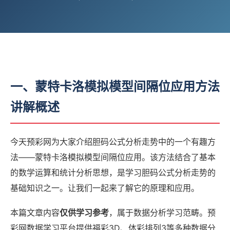
一、蒙特卡洛模拟模型间隔位应用方法
讲解概述
今天预彩网为大家介绍胆码公式分析走势中的一个有趣方
法——蒙特卡洛模拟模型间隔位应用。该方法结合了基本
的数学运算和统计分析思想，是学习胆码公式分析走势的
基础知识之一。让我们一起来了解它的原理和应用。
本篇文章内容
仅供学习参考
，属于数据分析学习范畴。预
彩网数据学习平台提供福彩3D、体彩排列3等多种数据分