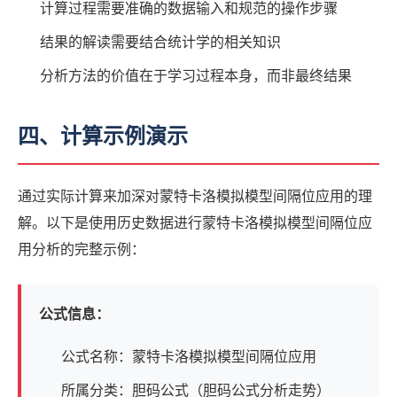
计算过程需要准确的数据输入和规范的操作步骤
结果的解读需要结合统计学的相关知识
分析方法的价值在于学习过程本身，而非最终结果
四、计算示例演示
通过实际计算来加深对蒙特卡洛模拟模型间隔位应用的理
解。以下是使用历史数据进行蒙特卡洛模拟模型间隔位应
用分析的完整示例：
公式信息：
公式名称：蒙特卡洛模拟模型间隔位应用
所属分类：胆码公式（胆码公式分析走势）