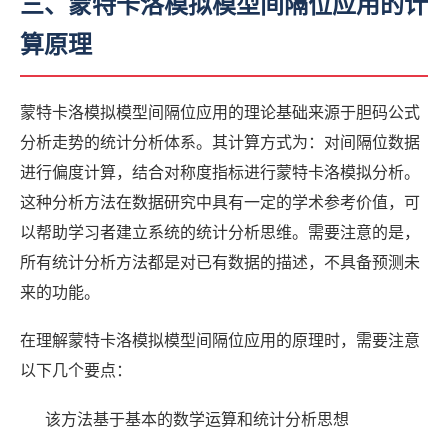
三、蒙特卡洛模拟模型间隔位应用的计
算原理
蒙特卡洛模拟模型间隔位应用的理论基础来源于胆码公式
分析走势的统计分析体系。其计算方式为：对间隔位数据
进行偏度计算，结合对称度指标进行蒙特卡洛模拟分析。
这种分析方法在数据研究中具有一定的学术参考价值，可
以帮助学习者建立系统的统计分析思维。需要注意的是，
所有统计分析方法都是对已有数据的描述，不具备预测未
来的功能。
在理解蒙特卡洛模拟模型间隔位应用的原理时，需要注意
以下几个要点：
该方法基于基本的数学运算和统计分析思想