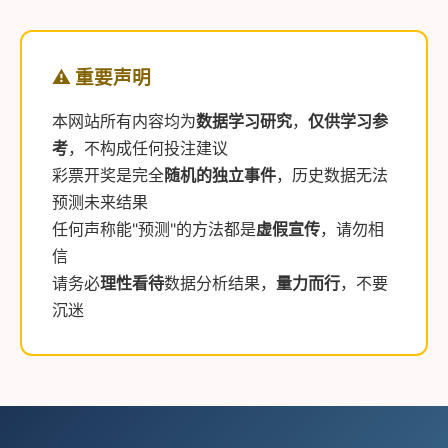
⚠️ 重要声明
本网站所有内容均为
数据学习研究
，
仅供学习参
考
，不构成任何投注建议
彩票开奖是完全
随机的独立事件
，历史数据无法
预测未来结果
任何声称能"预测"的方法都是
虚假宣传
，请勿相
信
请务必
理性看待
数据分析结果，
量力而行
，不要
沉迷