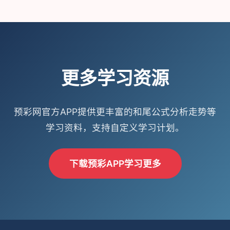
更多学习资源
预彩网官方APP提供更丰富的和尾公式分析走势等
学习资料，支持自定义学习计划。
下载预彩APP学习更多