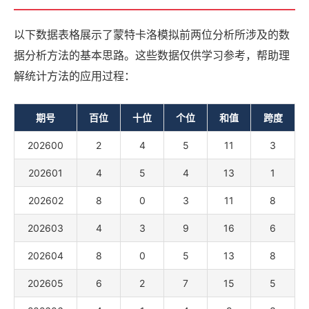
以下数据表格展示了蒙特卡洛模拟前两位分析所涉及的数
据分析方法的基本思路。这些数据仅供学习参考，帮助理
解统计方法的应用过程：
期号
百位
十位
个位
和值
跨度
202600
2
4
5
11
3
202601
4
5
4
13
1
202602
8
0
3
11
8
202603
4
3
9
16
6
202604
8
0
5
13
8
202605
6
2
7
15
5