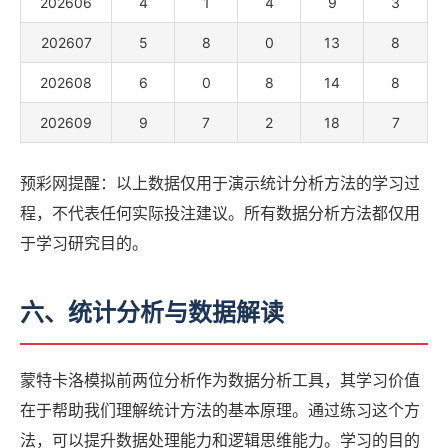
202606
4
1
4
9
3
202607
5
8
0
13
8
202608
6
0
8
14
8
202609
9
7
2
18
7
预彩网提醒：以上数据仅用于演示统计分析方法的学习过
程，不代表任何实际投注建议。所有数据分析方法都仅用
于学习研究目的。
六、统计分析与数据解读
蒙特卡洛模拟前两位分析作为数据分析工具，其学习价值
在于帮助我们理解统计方法的基本原理。通过练习这个方
法，可以提升数据处理能力和逻辑思维能力。学习的目的