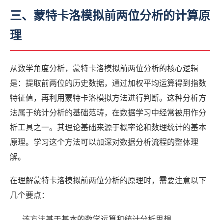
三、蒙特卡洛模拟前两位分析的计算原
理
从数学角度分析，蒙特卡洛模拟前两位分析的核心逻辑
是：提取前两位的历史数据，通过加权平均运算得到指数
特征值，再利用蒙特卡洛模拟方法进行判断。这种分析方
法属于统计分析的基础范畴，在数据学习中经常被用作分
析工具之一。其理论基础来源于概率论和数理统计的基本
原理。学习这个方法可以加深对数据分析流程的整体理
解。
在理解蒙特卡洛模拟前两位分析的原理时，需要注意以下
几个要点：
该方法基于基本的数学运算和统计分析思想