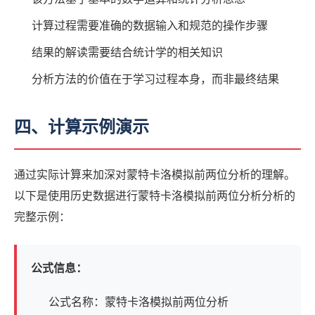
计算过程需要准确的数据输入和规范的操作步骤
结果的解读需要结合统计学的相关知识
分析方法的价值在于学习过程本身，而非最终结果
四、计算示例演示
通过实际计算来加深对蒙特卡洛模拟前两位分析的理解。
以下是使用历史数据进行蒙特卡洛模拟前两位分析分析的
完整示例：
公式信息：
公式名称：蒙特卡洛模拟前两位分析