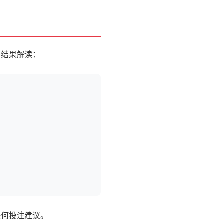
和结果解读：
任何投注建议。