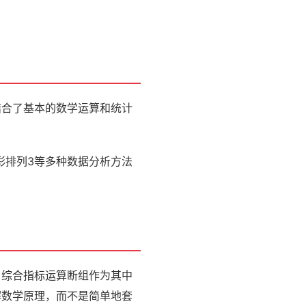
结合了基本的数学运算和统计
彩排列3等多种数据分析方法
。综合指标运算断组作为其中
解数学原理，而不是简单地套