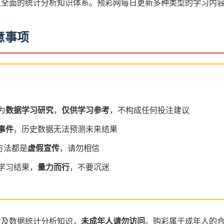
更全面的统计分析知识体系。预彩网每日更新多种类型的学习内
意事项
为
数据学习研究
，
仅供学习参考
，不构成任何投注建议
事件
，历史数据无法预测未来结果
方法都是
虚假宣传
，请勿相信
学习结果，
量力而行
，不要沉迷
涉及数据统计分析知识，
未成年人请勿访问
。购彩属于成年人的