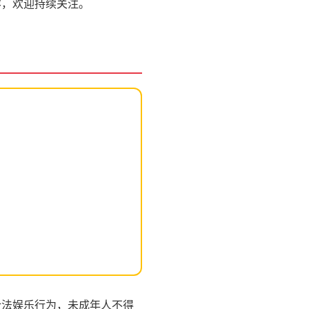
容，欢迎持续关注。
合法娱乐行为，未成年人不得