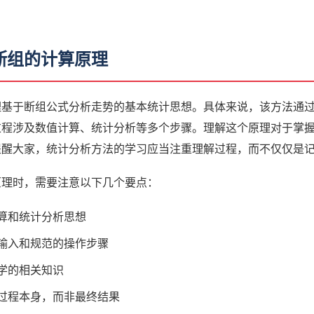
断组的计算原理
理基于断组公式分析走势的基本统计思想。具体来说，该方法通
过程涉及数值计算、统计分析等多个步骤。理解这个原理对于掌
提醒大家，统计分析方法的学习应当注重理解过程，而不仅仅是
原理时，需要注意以下几个要点：
算和统计分析思想
输入和规范的操作步骤
学的相关知识
过程本身，而非最终结果