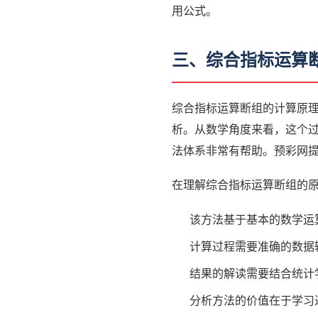
用公式。
三、综合指标运算
综合指标运算断组的计算原
析。从数学角度来看，这个
法体系非常有帮助。预彩网
在理解综合指标运算断组的
该方法基于基本的数学运
计算过程需要准确的数据
结果的解读需要结合统计
分析方法的价值在于学习