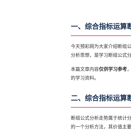
一、综合指标运算
今天预彩网为大家介绍断组
分析思想，是学习断组公式
本篇文章内容
仅供学习参考
的学习资料。
二、综合指标运算
断组公式分析走势属于统计
的一个分析方法，其价值主