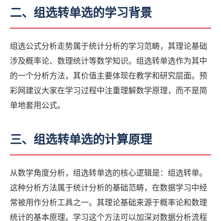
二、组选转单选的学习背景
组选公式分析走势属于统计分析的学习范畴，其理论基础
涉及概率论、数理统计等数学知识。组选转单选作为其中
的一个分析方法，其价值主要体现在教学和研究层面。预
彩网建议大家在学习过程中注重理解数学原理，而不是简
单地套用公式。
三、组选转单选的计算原理
从数学角度分析，组选转单选的核心逻辑是：组选转单。
这种分析方法属于统计分析的基础范畴，在数据学习中经
常被用作分析工具之一。其理论基础来源于概率论和数理
统计的基本原理。学习这个方法可以加深对数据分析流程