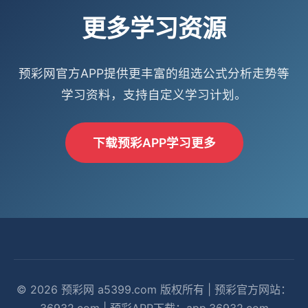
更多学习资源
预彩网官方APP提供更丰富的组选公式分析走势等
学习资料，支持自定义学习计划。
下载预彩APP学习更多
© 2026 预彩网 a5399.com 版权所有 | 预彩官方网站：