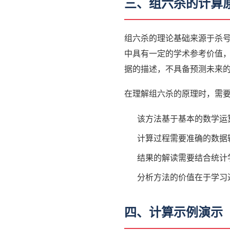
三、组六杀的计算
组六杀的理论基础来源于杀
中具有一定的学术参考价值
据的描述，不具备预测未来
在理解组六杀的原理时，需
该方法基于基本的数学运
计算过程需要准确的数据
结果的解读需要结合统计
分析方法的价值在于学习
四、计算示例演示