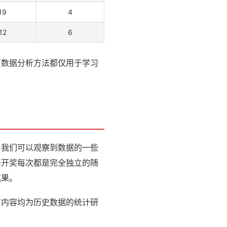
19
4
12
6
有数据分析方法都仅用于学习
，我们可以观察到数据的一些
票开奖每次都是完全独立的随
成果。
有内容均为历史数据的统计研