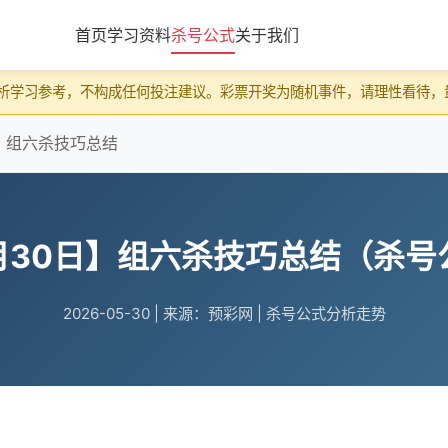
首页
学习资料
杀号公式
关于我们
分析学习参考，不构成任何投注建议。彩票开奖为随机事件，请理性看待
组六杀技巧总结
5月30日】组六杀技巧总结（杀
2026-05-30
|
来源：预彩网
|
杀号公式分析走势