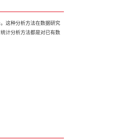
号。这种分析方法在数据研究
有统计分析方法都是对已有数