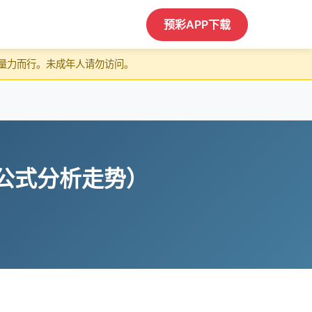
预彩APP下载
，量力而行。未成年人请勿访问。
号公式分析走势）