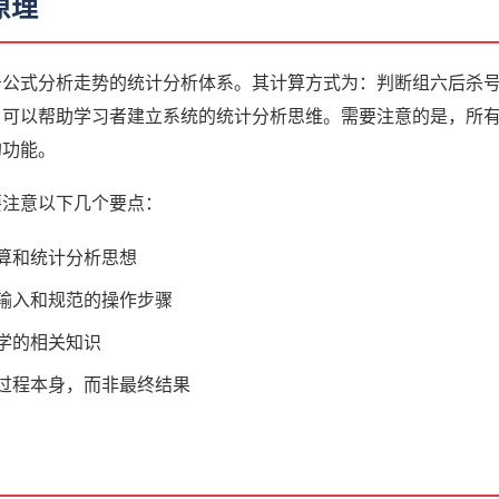
原理
号公式分析走势的统计分析体系。其计算方式为：判断组六后杀
，可以帮助学习者建立系统的统计分析思维。需要注意的是，所
的功能。
要注意以下几个要点：
算和统计分析思想
输入和规范的操作步骤
学的相关知识
过程本身，而非最终结果