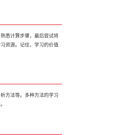
习熟悉计算步骤，最后尝试将
学习资源。记住，学习的价值
分析方法等。多种方法的学习
注。