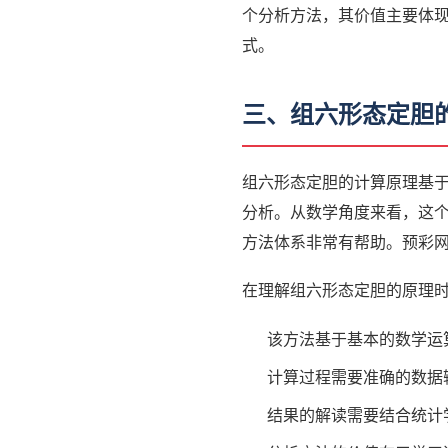
个分析方法，其价值主要体
式。
三、组六形态定胆
组六形态定胆的计算原理基
分析。从数学角度来看，这
方法体系非常有帮助。预彩
在理解组六形态定胆的原理
该方法基于基本的数学运
计算过程需要准确的数据
结果的解读需要结合统计