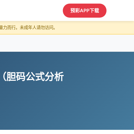
预彩APP下载
，量力而行。未成年人请勿访问。
究（胆码公式分析