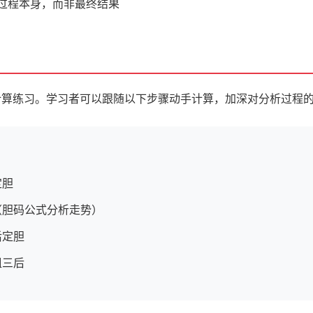
过程本身，而非最终结果
计算练习。学习者可以跟随以下步骤动手计算，加深对分析过程
定胆
（胆码公式分析走势）
后定胆
组三后