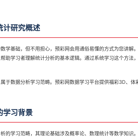
统计研究概述
的数学基础，但不用担心，预彩网会用通俗易懂的方式为您讲解
以帮助学习者理解统计分析的基本逻辑。通过系统学习这个方法
，属于数据分析学习范畴。预彩网数据学习平台提供福彩3D、体
的学习背景
分析的学习范畴，其理论基础涉及概率论、数理统计等数学知识