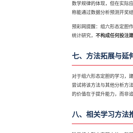
数学规律的体现，但在实际
称能通过数据分析预测开奖
预彩网提醒：组六形态定胆
统计研究，
不构成任何投注
七、方法拓展与延
对于组六形态定胆的学习，
尝试将该方法与其他分析方
的价值在于提升能力，而非
八、相关学习方法