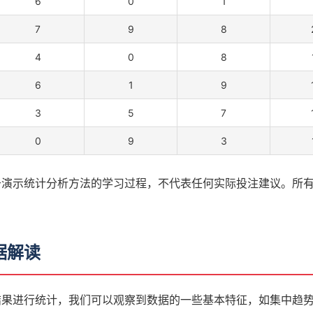
6
0
1
7
9
8
4
0
8
6
1
9
3
5
7
0
9
3
于演示统计分析方法的学习过程，不代表任何实际投注建议。所
据解读
结果进行统计，我们可以观察到数据的一些基本特征，如集中趋