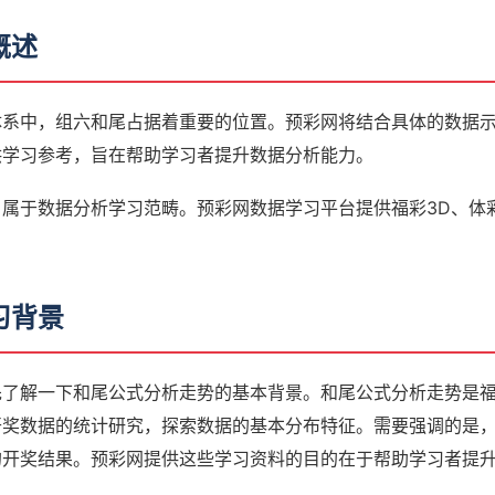
概述
体系中，组六和尾占据着重要的位置。预彩网将结合具体的数据
供学习参考，旨在帮助学习者提升数据分析能力。
，属于数据分析学习范畴。预彩网数据学习平台提供福彩3D、体
习背景
了解一下和尾公式分析走势的基本背景。和尾公式分析走势是福
开奖数据的统计研究，探索数据的基本分布特征。需要强调的是
的开奖结果。预彩网提供这些学习资料的目的在于帮助学习者提