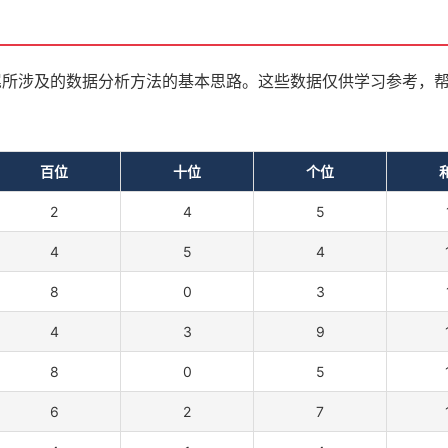
尾所涉及的数据分析方法的基本思路。这些数据仅供学习参考，
百位
十位
个位
2
4
5
4
5
4
8
0
3
4
3
9
8
0
5
6
2
7