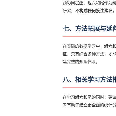
预彩网提醒：组六和尾作为
研究，
不构成任何投注建议
七、方法拓展与延
在实际的数据学习中，组六
征，只有综合多种方法，才
建完整的知识体系。
八、相关学习方法
在学习组六和尾的同时，建
习有助于建立更全面的统计