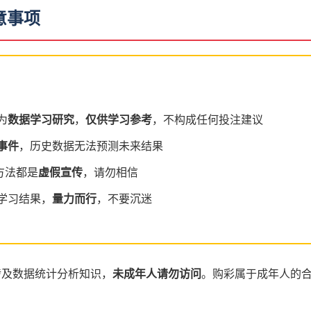
意事项
为
数据学习研究
，
仅供学习参考
，不构成任何投注建议
事件
，历史数据无法预测未来结果
方法都是
虚假宣传
，请勿相信
学习结果，
量力而行
，不要沉迷
涉及数据统计分析知识，
未成年人请勿访问
。购彩属于成年人的