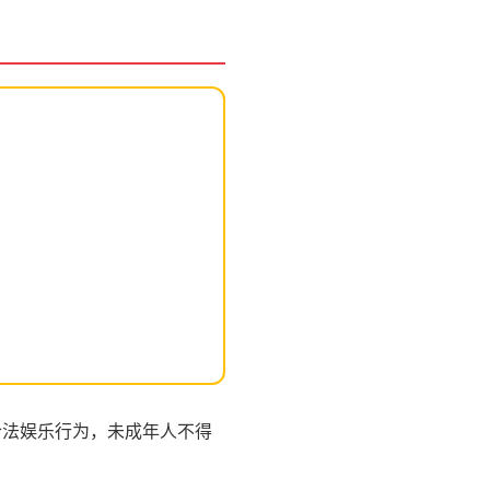
合法娱乐行为，未成年人不得