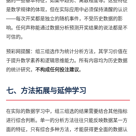
据的一些基本特征，如集中趋势、离散程度等。这些特征
是数学规律的体现，但在实际应用中必须保持清醒的认识
——每次开奖都是独立的随机事件，不受历史数据的影
响。任何声称能通过数据分析预测开奖结果的说法都是不
可信的。
预彩网提醒：组三组选作为统计分析方法，其学习价值在
于提升数学素养和逻辑思维能力。所有内容均为历史数据
的统计研究，
不构成任何投注建议
。
七、方法拓展与延伸学习
在实际的数据学习中，组三组选的结果需要结合其他指标
进行综合判断。单一的分析方法往往只能反映数据某一方
面的特征，只有综合多种方法，才能获得更全面的数据认