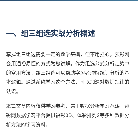
一、组三组选实战分析概述
掌握组三组选需要一定的数学基础，但不用担心，预彩网
会用通俗易懂的方式为您讲解。作为组选公式分析走势中
的常用方法，组三组选可以帮助学习者理解统计分析的基
本逻辑。通过系统学习这个方法，可以加深对数据规律的
认识。
本篇文章内容
仅供学习参考
，属于数据分析学习范畴。预
彩网数据学习平台提供福彩3D、体彩排列3等多种数据分
析方法的学习资料。