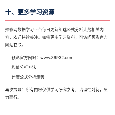
十、更多学习资源
预彩网数据学习平台每日更新组选公式分析走势相关内
容，欢迎持续关注。如需更多学习资料，可访问预彩官方
网站获取。
预彩官方网站：www.36932.com
和值分析方法
跨度公式分析走势
再次提醒：所有内容仅供学习研究参考，请理性对待，量
力而行。