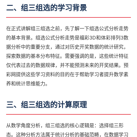
二、组三组选的学习背景
在正式讲解组三组选之前，先了解一下组选公式分析走势
的基本背景。组选公式分析走势是福彩3D和体彩排列3数
据分析中的重要分支，通过对历史开奖数据的统计研究，
探索数据的基本分布特征。需要强调的是，这些统计特征
仅代表过去的数据规律，并不能预测未来的开奖结果。预
彩网提供这些学习资料的目的在于帮助学习者提升数学素
养和统计思维能力。
三、组三组选的计算原理
从数学角度分析，组三组选的核心逻辑是：选择组三形
态。这种分析方法属于统计分析的基础范畴，在数据学习