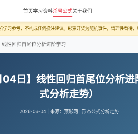
首页
学习资料
杀号公式
关于我们
分析学习参考，不构成任何投注建议。彩票开奖为随机事件，请理性看待
线性回归首尾位分析进阶学习
6月04日】线性回归首尾位分析
式分析走势）
2026-06-04
|
来源：预彩网
|
形态公式分析走势