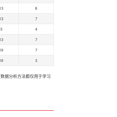
13
8
13
7
5
4
13
7
19
7
19
3
有数据分析方法都仅用于学习