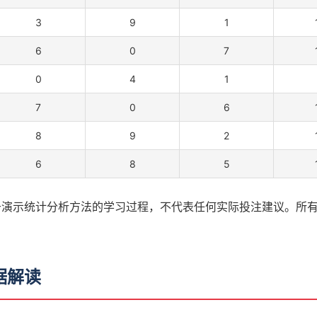
3
9
1
6
0
7
0
4
1
7
0
6
8
9
2
6
8
5
于演示统计分析方法的学习过程，不代表任何实际投注建议。所
据解读