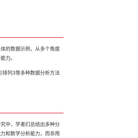
具体的数据示例，从多个角度
析能力。
彩排列3等多种数据分析方法
研究中，学者们总结出多种分
能力和数学分析能力，而非用