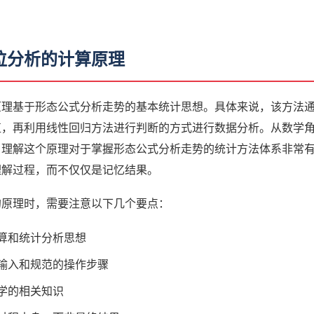
位分析的计算原理
原理基于形态公式分析走势的基本统计思想。具体来说，该方法
值，再利用线性回归方法进行判断的方式进行数据分析。从数学
。理解这个原理对于掌握形态公式分析走势的统计方法体系非常
理解过程，而不仅仅是记忆结果。
的原理时，需要注意以下几个要点：
算和统计分析思想
输入和规范的操作步骤
学的相关知识