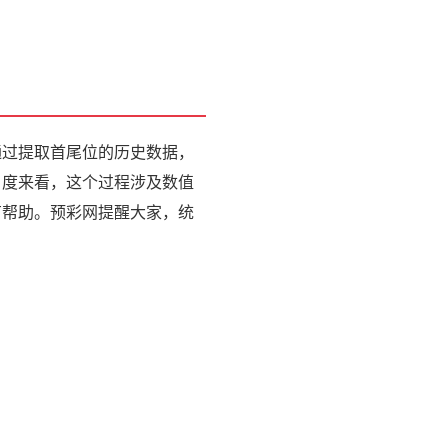
通过提取首尾位的历史数据，
角度来看，这个过程涉及数值
有帮助。预彩网提醒大家，统