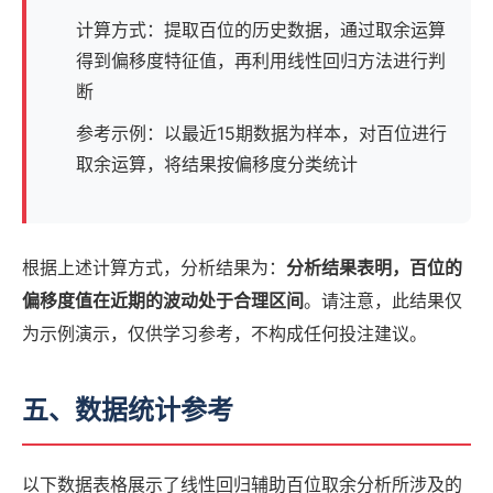
计算方式：提取百位的历史数据，通过取余运算
得到偏移度特征值，再利用线性回归方法进行判
断
参考示例：以最近15期数据为样本，对百位进行
取余运算，将结果按偏移度分类统计
根据上述计算方式，分析结果为：
分析结果表明，百位的
偏移度值在近期的波动处于合理区间
。请注意，此结果仅
为示例演示，仅供学习参考，不构成任何投注建议。
五、数据统计参考
以下数据表格展示了线性回归辅助百位取余分析所涉及的