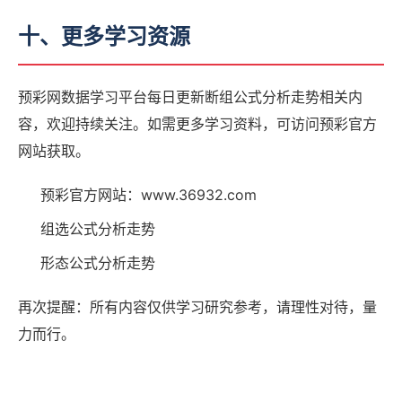
十、更多学习资源
预彩网数据学习平台每日更新断组公式分析走势相关内
容，欢迎持续关注。如需更多学习资料，可访问预彩官方
网站获取。
预彩官方网站：www.36932.com
组选公式分析走势
形态公式分析走势
再次提醒：所有内容仅供学习研究参考，请理性对待，量
力而行。