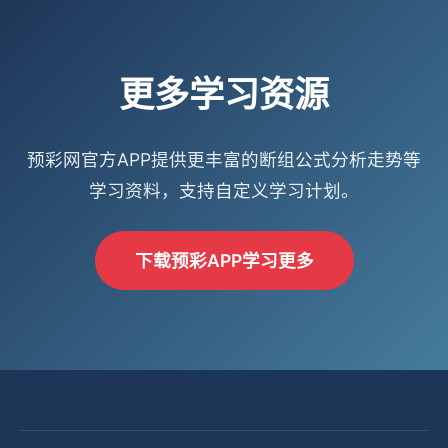
更多学习资源
预彩网官方APP提供更丰富的断组公式分析走势等
学习资料，支持自定义学习计划。
下载预彩APP学习更多