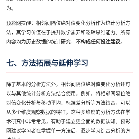
为。
预彩网提醒：相邻间隔位绝对值变化分析作为统计分析方
法，其学习价值在于提升数学素养和逻辑思维能力。所有
内容均为历史数据的统计研究，
不构成任何投注建议
。
七、方法拓展与延伸学习
除了基本的分析方法外，相邻间隔位绝对值变化分析还可
以与其他统计分析方法结合使用。例如，将相邻间隔位绝
对值变化分析与移动平均、标准差分析等方法结合，可以
从多个维度观察数据的特征。这种多维度的分析方法在学
术研究中非常常见，有助于建立更全面的数据认知。预彩
网建议学习者在掌握单一方法后，逐步学习综合分析的方