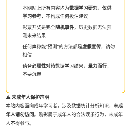
本网站上所有内容均为
数据学习研究
，
仅供
学习参考
，不构成任何投注建议
彩票开奖是完全
随机事件
，历史数据无法预
测未来结果
任何声称能"预测"的方法都是
虚假宣传
，请勿
相信
请务必
理性对待
数据学习结果，
量力而行
，
不要沉迷
⚠️ 未成年人保护声明
本站内容面向成年学习者，涉及数据统计分析知识，
未成
年人请勿访问
。购彩属于成年人的合法娱乐行为，未成年
人不得参与。