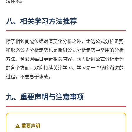
法体系。
八、相关学习方法推荐
除了相邻间隔位绝对值变化分析之外，组选公式分析走势
和形态公式分析走势也是断组公式分析走势中常用的分析
方法。预彩网每日更新相关内容，涵盖断组公式分析走势
的各个方面，欢迎持续关注学习。学习是一个循序渐进的
过程，不要急于求成。
九、重要声明与注意事项
⚠️ 重要声明