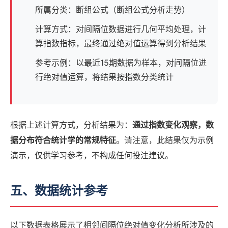
所属分类：断组公式（断组公式分析走势）
计算方式：对间隔位数据进行几何平均处理，计
算指数指标，最终通过绝对值运算得到分析结果
参考示例：以最近15期数据为样本，对间隔位进
行绝对值运算，将结果按指数分类统计
根据上述计算方式，分析结果为：
通过指数变化观察，数
据分布符合统计学的常规特征
。请注意，此结果仅为示例
演示，仅供学习参考，不构成任何投注建议。
五、数据统计参考
以下数据表格展示了相邻间隔位绝对值变化分析所涉及的