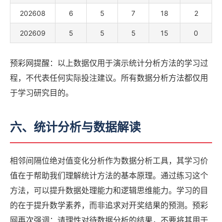
202608
6
5
7
18
2
202609
5
5
5
15
0
预彩网提醒：以上数据仅用于演示统计分析方法的学习过
程，不代表任何实际投注建议。所有数据分析方法都仅用
于学习研究目的。
六、统计分析与数据解读
相邻间隔位绝对值变化分析作为数据分析工具，其学习价
值在于帮助我们理解统计方法的基本原理。通过练习这个
方法，可以提升数据处理能力和逻辑思维能力。学习的目
的在于提升数学素养，而非追求对开奖结果的预测。预彩
网再次强调：请理性对待数据分析的结果，不要将其用于