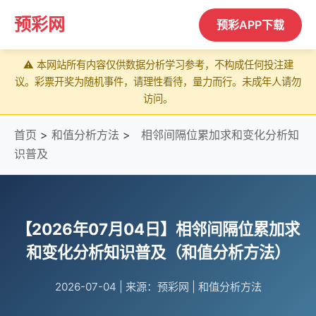
预彩网
预彩APP下载
⚠️ 本网站所有内容仅供数据分析学习参考，不构成任何投注建
议。彩票开奖为随机事件，请理性看待，量力而行。未成年人请勿
访问。
首页
>
和值分析方法
>
相邻间隔位累加求和变化分析知
识普及
【2026年07月04日】相邻间隔位累加求
和变化分析知识普及（和值分析方法）
2026-07-04
|
来源：预彩网
|
和值分析方法