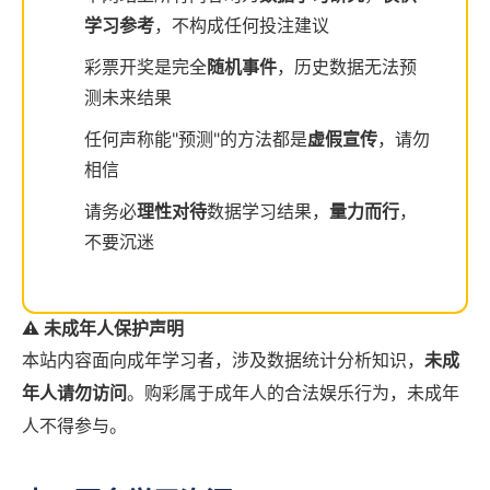
学习参考
，不构成任何投注建议
彩票开奖是完全
随机事件
，历史数据无法预
测未来结果
任何声称能"预测"的方法都是
虚假宣传
，请勿
相信
请务必
理性对待
数据学习结果，
量力而行
，
不要沉迷
⚠️ 未成年人保护声明
本站内容面向成年学习者，涉及数据统计分析知识，
未成
年人请勿访问
。购彩属于成年人的合法娱乐行为，未成年
人不得参与。