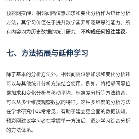
预彩网提醒：相邻间隔位累加求和变化分析作为统计分析
方法，其学习价值在于提升数学素养和逻辑思维能力。所
有内容均为历史数据的统计研究，
不构成任何投注建议
。
七、方法拓展与延伸学习
除了基本的分析方法外，相邻间隔位累加求和变化分析还
可以与其他统计分析方法结合使用。例如，将相邻间隔位
累加求和变化分析与移动平均、标准差分析等方法结合，
可以从多个维度观察数据的特征。这种多维度的分析方法
在学术研究中非常常见，有助于建立更全面的数据认知。
预彩网建议学习者在掌握单一方法后，逐步学习综合分析
的方法体系。