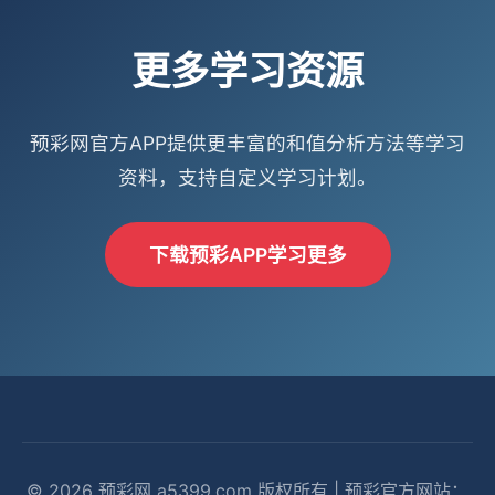
更多学习资源
预彩网官方APP提供更丰富的和值分析方法等学习
资料，支持自定义学习计划。
下载预彩APP学习更多
© 2026 预彩网 a5399.com 版权所有 | 预彩官方网站：