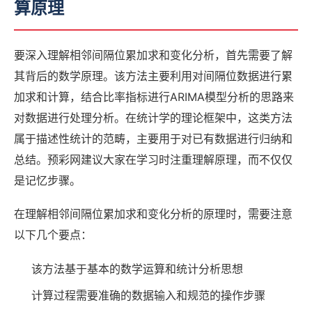
算原理
要深入理解相邻间隔位累加求和变化分析，首先需要了解
其背后的数学原理。该方法主要利用对间隔位数据进行累
加求和计算，结合比率指标进行ARIMA模型分析的思路来
对数据进行处理分析。在统计学的理论框架中，这类方法
属于描述性统计的范畴，主要用于对已有数据进行归纳和
总结。预彩网建议大家在学习时注重理解原理，而不仅仅
是记忆步骤。
在理解相邻间隔位累加求和变化分析的原理时，需要注意
以下几个要点：
该方法基于基本的数学运算和统计分析思想
计算过程需要准确的数据输入和规范的操作步骤