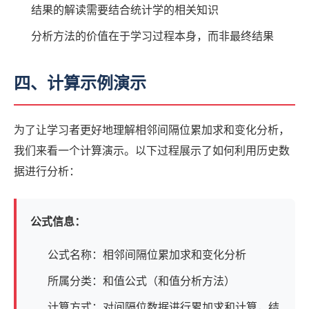
结果的解读需要结合统计学的相关知识
分析方法的价值在于学习过程本身，而非最终结果
四、计算示例演示
为了让学习者更好地理解相邻间隔位累加求和变化分析，
我们来看一个计算演示。以下过程展示了如何利用历史数
据进行分析：
公式信息：
公式名称：相邻间隔位累加求和变化分析
所属分类：和值公式（和值分析方法）
计算方式：对间隔位数据进行累加求和计算，结