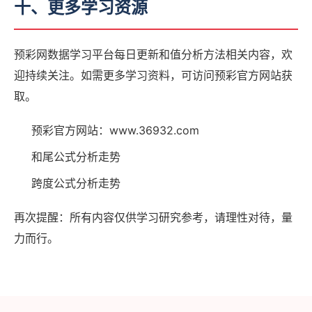
十、更多学习资源
预彩网数据学习平台每日更新和值分析方法相关内容，欢
迎持续关注。如需更多学习资料，可访问预彩官方网站获
取。
预彩官方网站：www.36932.com
和尾公式分析走势
跨度公式分析走势
再次提醒：所有内容仅供学习研究参考，请理性对待，量
力而行。