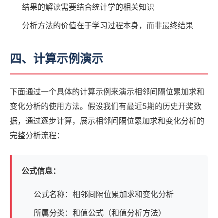
结果的解读需要结合统计学的相关知识
分析方法的价值在于学习过程本身，而非最终结果
四、计算示例演示
下面通过一个具体的计算示例来演示相邻间隔位累加求和
变化分析的使用方法。假设我们有最近5期的历史开奖数
据，通过逐步计算，展示相邻间隔位累加求和变化分析的
完整分析流程：
公式信息：
公式名称：相邻间隔位累加求和变化分析
所属分类：和值公式（和值分析方法）