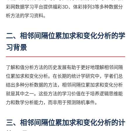
彩网数据学习平台提供福彩3D、体彩排列3等多种数据分
析方法的学习资料。
二、相邻间隔位累加求和变化分析的学
习背景
了解和值分析方法的历史发展有助于更好地理解相邻间隔
位累加求和变化分析。在长期的统计学研究中，学者们总
结出多种分析数据的方法，相邻间隔位累加求和变化分析
就是其中之一。这些方法的学习价值在于培养逻辑思维能
力和数学分析能力，而非用于预测随机事件。
三、相邻间隔位累加求和变化分析的计