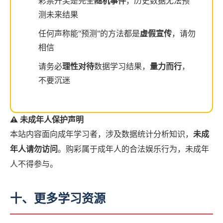
彩票开奖是完全
随机事件
，历史数据无法预
测未来结果
任何声称能"预测"的方法都是
虚假宣传
，请勿
相信
请务必
理性对待
数据学习结果，
量力而行
，
不要沉迷
⚠️ 未成年人保护声明
本站内容面向成年学习者，涉及数据统计分析知识，
未成
年人请勿访问
。购彩属于成年人的合法娱乐行为，未成年
人不得参与。
十、更多学习资源