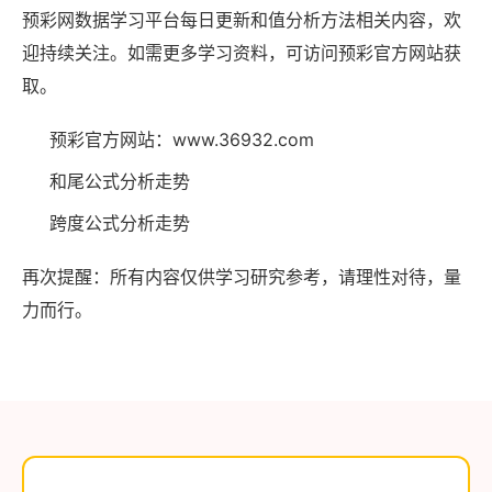
预彩网数据学习平台每日更新和值分析方法相关内容，欢
迎持续关注。如需更多学习资料，可访问预彩官方网站获
取。
预彩官方网站：www.36932.com
和尾公式分析走势
跨度公式分析走势
再次提醒：所有内容仅供学习研究参考，请理性对待，量
力而行。