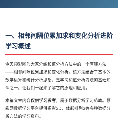
一、相邻间隔位累加求和变化分析进阶
学习概述
今天预彩网为大家介绍和值分析方法中的一个有趣方法
——相邻间隔位累加求和变化分析。该方法结合了基本的
数学运算和统计分析思想，是学习和值分析方法的基础知
识之一。让我们一起来了解它的原理和应用。
本篇文章内容
仅供学习参考
，属于数据分析学习范畴。预
彩网数据学习平台提供福彩3D、体彩排列3等多种数据分
析方法的学习资料。