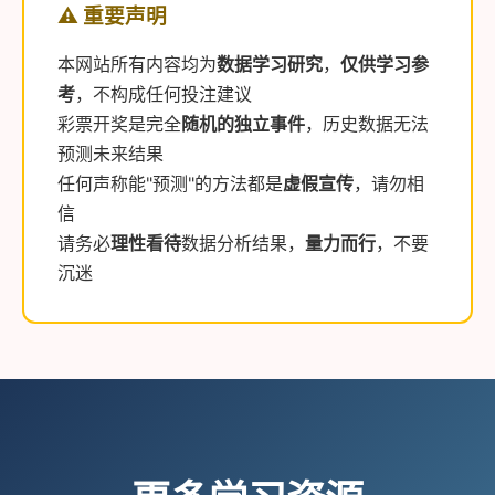
⚠️ 重要声明
本网站所有内容均为
数据学习研究
，
仅供学习参
考
，不构成任何投注建议
彩票开奖是完全
随机的独立事件
，历史数据无法
预测未来结果
任何声称能"预测"的方法都是
虚假宣传
，请勿相
信
请务必
理性看待
数据分析结果，
量力而行
，不要
沉迷