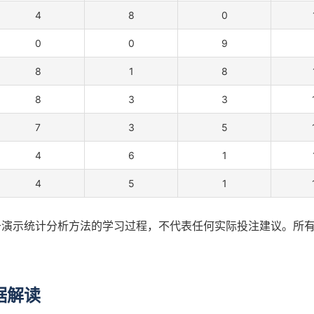
4
8
0
0
0
9
8
1
8
8
3
3
7
3
5
4
6
1
4
5
1
于演示统计分析方法的学习过程，不代表任何实际投注建议。所
据解读