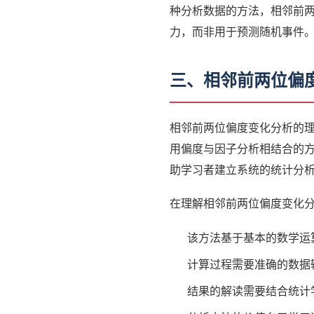
种分析数据的方法，相邻前
力，而非用于预测随机事件
三、相邻前两位偏
相邻前两位偏度变化分析的
用偏度与因子分析相结合的
助学习者建立系统的统计分
在理解相邻前两位偏度变化
该方法基于基本的数学运
计算过程需要准确的数据
结果的解读需要结合统计