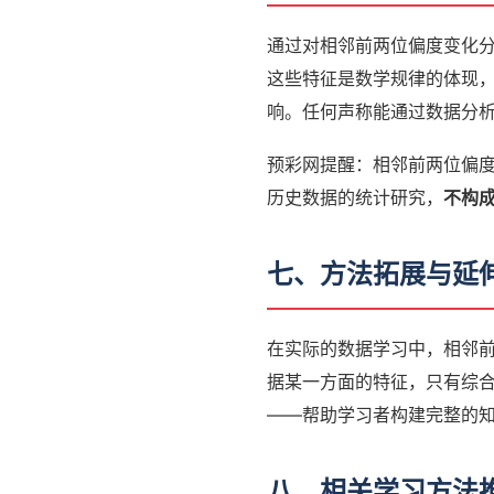
通过对相邻前两位偏度变化
这些特征是数学规律的体现
响。任何声称能通过数据分
预彩网提醒：相邻前两位偏
历史数据的统计研究，
不构
七、方法拓展与延
在实际的数据学习中，相邻
据某一方面的特征，只有综
——帮助学习者构建完整的
八、相关学习方法