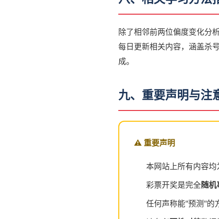
除了相邻前两位偏度变化分
每日更新相关内容，涵盖杀
成。
九、重要声明与注
⚠️ 重要声明
本网站上所有内容均
彩票开奖是完全
随机
任何声称能"预测"的