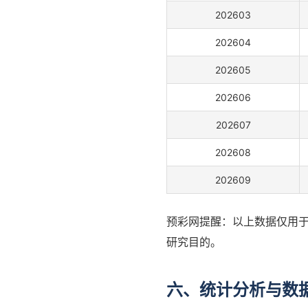
202603
202604
202605
202606
202607
202608
202609
预彩网提醒：以上数据仅用
研究目的。
六、统计分析与数