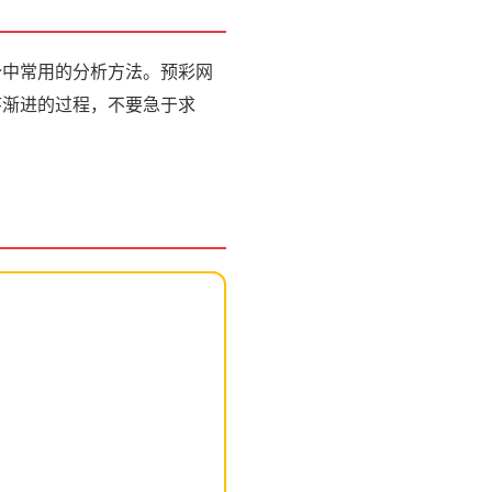
势中常用的分析方法。预彩网
序渐进的过程，不要急于求