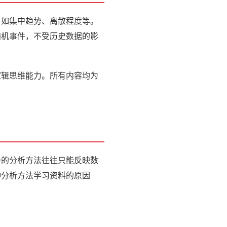
，如集中趋势、离散程度等。
随机事件，不受历史数据的影
逻辑思维能力。所有内容均为
一的分析方法往往只能反映数
种分析方法学习资料的原因