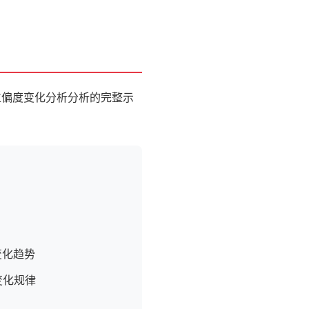
位偏度变化分析分析的完整示
变化趋势
变化规律