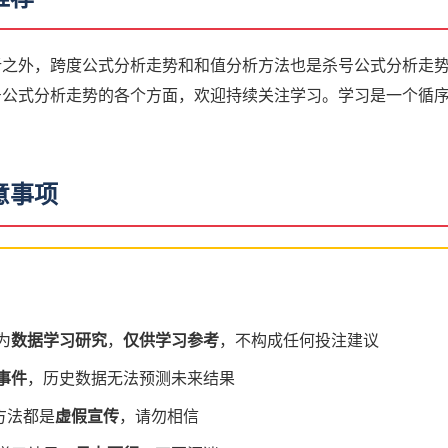
析之外，跨度公式分析走势和和值分析方法也是杀号公式分析走
号公式分析走势的各个方面，欢迎持续关注学习。学习是一个循
意事项
为
数据学习研究
，
仅供学习参考
，不构成任何投注建议
事件
，历史数据无法预测未来结果
方法都是
虚假宣传
，请勿相信