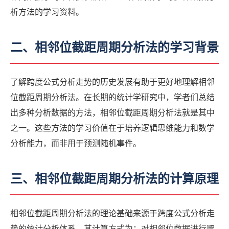
析方法的学习资料。
二、相邻位截距周期分析法的学习背景
了解跨度公式分析走势的历史发展有助于更好地理解相邻
位截距周期分析法。在长期的统计学研究中，学者们总结
出多种分析数据的方法，相邻位截距周期分析法就是其中
之一。这些方法的学习价值在于培养逻辑思维能力和数学
分析能力，而非用于预测随机事件。
三、相邻位截距周期分析法的计算原理
相邻位截距周期分析法的理论基础来源于跨度公式分析走
势的统计分析体系。其计算方式为：对相邻位数据进行聚