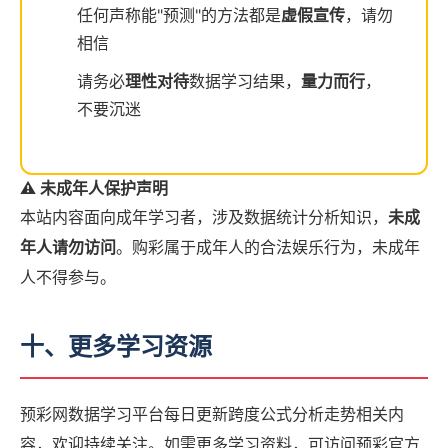
任何声称能"预测"的方法都是
虚假宣传
，请勿
相信
请务必
理性对待
数据学习结果，
量力而行
，
不要沉迷
⚠️ 未成年人保护声明
本站内容面向成年学习者，涉及数据统计分析知识，
未成
年人请勿访问
。购彩属于成年人的合法娱乐行为，未成年
人不得参与。
十、更多学习资源
预彩网数据学习平台每日更新跨度公式分析走势相关内
容，欢迎持续关注。如需更多学习资料，可访问预彩官方