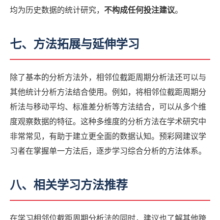
均为历史数据的统计研究，
不构成任何投注建议
。
七、方法拓展与延伸学习
除了基本的分析方法外，相邻位截距周期分析法还可以与
其他统计分析方法结合使用。例如，将相邻位截距周期分
析法与移动平均、标准差分析等方法结合，可以从多个维
度观察数据的特征。这种多维度的分析方法在学术研究中
非常常见，有助于建立更全面的数据认知。预彩网建议学
习者在掌握单一方法后，逐步学习综合分析的方法体系。
八、相关学习方法推荐
在学习相邻位截距周期分析法的同时，建议也了解其他跨