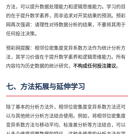
方法，可以提升数据处理能力和逻辑思维能力。学习的目
的在于提升数学素养，而非追求对开奖结果的预测。预彩
网再次强调：请理性对待数据分析的结果，不要将其用于
任何投注决策。
预彩网提醒：相邻位密集度变异系数方法作为统计分析方
法，其学习价值在于提升数学素养和逻辑思维能力。所有
内容均为历史数据的统计研究，
不构成任何投注建议
。
七、方法拓展与延伸学习
除了基本的分析方法外，相邻位密集度变异系数方法还可
以与其他统计分析方法结合使用。例如，将相邻位密集度
变异系数方法与移动平均、标准差分析等方法结合，可以
从多个维度观察数据的特征。这种多维度的分析方法在学