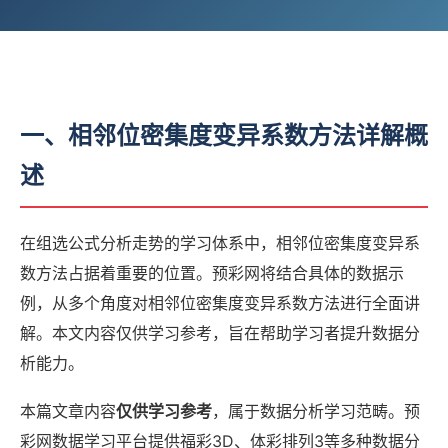
一、相邻位密集度变异系数方法详解概
述
在组选公式分析走势的学习体系中，相邻位密集度变异系
数方法占据着重要的位置。预彩网将结合具体的数据示
例，从多个角度对相邻位密集度变异系数方法进行全面讲
解。本文内容仅供学习参考，旨在帮助学习者提升数据分
析能力。
本篇文章内容
仅供学习参考
，属于数据分析学习范畴。预
彩网数据学习平台提供福彩3D、体彩排列3等多种数据分