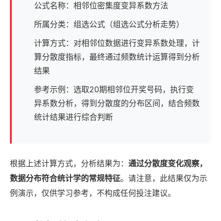
公式名称：相邻位密集度变异系数方法
所属分类：组选公式（组选公式分析走势）
计算方式：对相邻位数据进行变异系数处理，计
算分散度指标，最终通过频数统计运算得到分析
结果
参考示例：选取20期相邻位开奖号码，执行变
异系数分析，得到分散度的分布区间，结合频数
统计结果进行综合判断
根据上述计算方式，分析结果为：
通过分散度变化观察，
数据分布符合统计学的常规特征
。请注意，此结果仅为示
例演示，仅供学习参考，不构成任何投注建议。