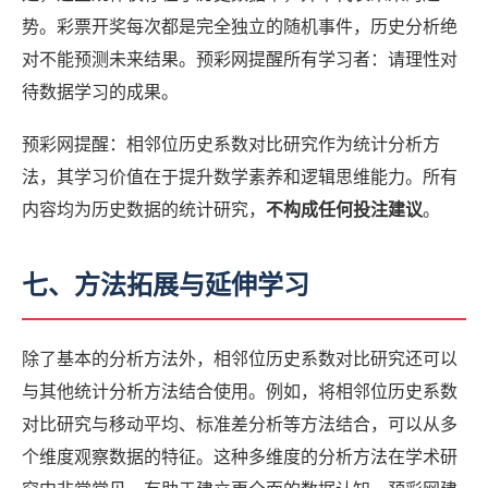
势。彩票开奖每次都是完全独立的随机事件，历史分析绝
对不能预测未来结果。预彩网提醒所有学习者：请理性对
待数据学习的成果。
预彩网提醒：相邻位历史系数对比研究作为统计分析方
法，其学习价值在于提升数学素养和逻辑思维能力。所有
内容均为历史数据的统计研究，
不构成任何投注建议
。
七、方法拓展与延伸学习
除了基本的分析方法外，相邻位历史系数对比研究还可以
与其他统计分析方法结合使用。例如，将相邻位历史系数
对比研究与移动平均、标准差分析等方法结合，可以从多
个维度观察数据的特征。这种多维度的分析方法在学术研