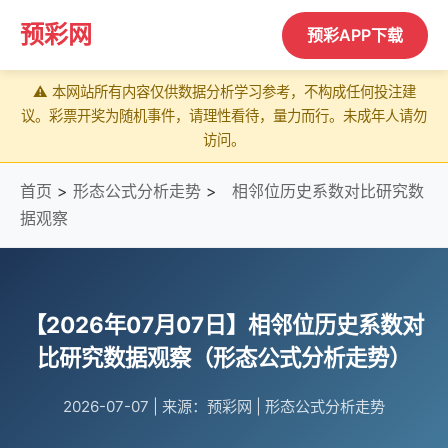
预彩网
预彩APP下载
⚠️ 本网站所有内容仅供数据分析学习参考，不构成任何投注建
议。彩票开奖为随机事件，请理性看待，量力而行。未成年人请勿
访问。
首页
>
形态公式分析走势
>
相邻位历史系数对比研究数
据观察
【2026年07月07日】相邻位历史系数对
比研究数据观察（形态公式分析走势）
2026-07-07
|
来源：预彩网
|
形态公式分析走势