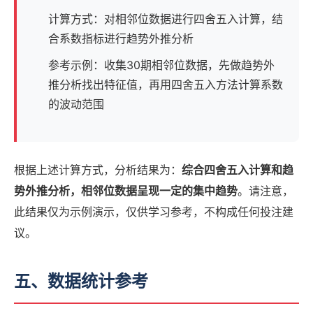
计算方式：对相邻位数据进行四舍五入计算，结
合系数指标进行趋势外推分析
参考示例：收集30期相邻位数据，先做趋势外
推分析找出特征值，再用四舍五入方法计算系数
的波动范围
根据上述计算方式，分析结果为：
综合四舍五入计算和趋
势外推分析，相邻位数据呈现一定的集中趋势
。请注意，
此结果仅为示例演示，仅供学习参考，不构成任何投注建
议。
五、数据统计参考