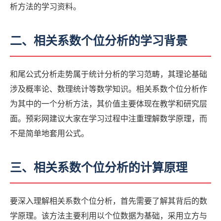
析方法的学习资料。
二、相关系数个位分析的学习背景
和尾公式分析走势属于统计分析的学习范畴，其理论基础
涉及概率论、数理统计等数学知识。相关系数个位分析作
为其中的一个分析方法，其价值主要体现在教学和研究层
面。预彩网建议大家在学习过程中注重理解数学原理，而
不是简单地套用公式。
三、相关系数个位分析的计算原理
要深入理解相关系数个位分析，首先需要了解其背后的数
学原理。该方法主要利用以个位数据为基础，采用立方与