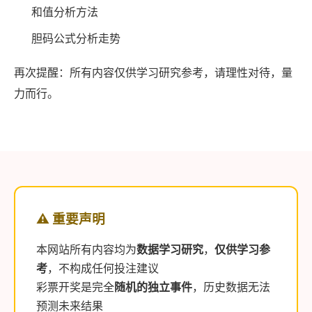
和值分析方法
胆码公式分析走势
再次提醒：所有内容仅供学习研究参考，请理性对待，量
力而行。
⚠️ 重要声明
本网站所有内容均为
数据学习研究
，
仅供学习参
考
，不构成任何投注建议
彩票开奖是完全
随机的独立事件
，历史数据无法
预测未来结果