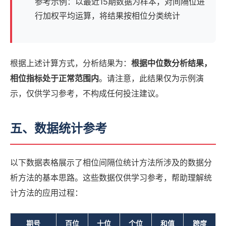
参考示例：以最近15期数据为样本，对间隔位进
行加权平均运算，将结果按相位分类统计
根据上述计算方式，分析结果为：
根据中位数分析结果，
相位指标处于正常范围内
。请注意，此结果仅为示例演
示，仅供学习参考，不构成任何投注建议。
五、数据统计参考
以下数据表格展示了相位间隔位统计方法所涉及的数据分
析方法的基本思路。这些数据仅供学习参考，帮助理解统
计方法的应用过程：
期号
百位
十位
个位
和值
跨度