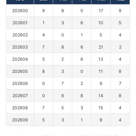
202600
9
8
0
17
9
202601
1
3
6
10
5
202602
4
0
1
5
4
202603
7
8
6
21
2
202604
5
2
6
13
4
202605
8
3
0
11
8
202606
0
7
2
9
7
202607
0
6
8
14
8
202608
7
5
3
15
4
202609
5
3
1
9
4