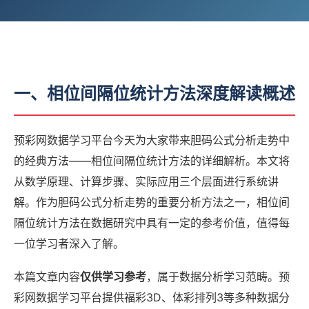
一、相位间隔位统计方法深度解读概述
预彩网数据学习平台今天为大家带来胆码公式分析走势中
的经典方法——相位间隔位统计方法的详细解析。本文将
从数学原理、计算步骤、实际应用三个层面进行系统讲
解。作为胆码公式分析走势的重要分析方法之一，相位间
隔位统计方法在数据研究中具有一定的参考价值，值得每
一位学习者深入了解。
本篇文章内容
仅供学习参考
，属于数据分析学习范畴。预
彩网数据学习平台提供福彩3D、体彩排列3等多种数据分