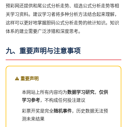
预彩网还提供和尾公式分析走势、组选公式分析走势等相
关学习资料。建议学习者将多种分析方法结合起来理解，
这样可以更好地掌握胆码公式分析走势的统计知识。知识
体系的建立需要广泛涉猎和深度思考。
九、重要声明与注意事项
⚠️ 重要声明
本网站上所有内容均为
数据学习研究
，
仅供
学习参考
，不构成任何投注建议
彩票开奖是完全
随机事件
，历史数据无法预
测未来结果