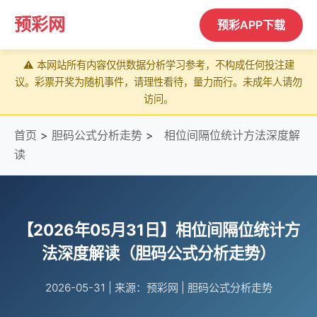
预彩网
预彩APP下载
⚠️ 本网站所有内容仅供数据分析学习参考，不构成任何投注建
议。彩票开奖为随机事件，请理性看待，量力而行。未成年人请勿
访问。
首页
>
胆码公式分析走势
>
相位间隔位统计方法深度解
读
【2026年05月31日】相位间隔位统计方
法深度解读（胆码公式分析走势）
2026-05-31
|
来源：预彩网
|
胆码公式分析走势