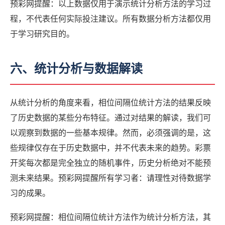
预彩网提醒：以上数据仅用于演示统计分析方法的学习过
程，不代表任何实际投注建议。所有数据分析方法都仅用
于学习研究目的。
六、统计分析与数据解读
从统计分析的角度来看，相位间隔位统计方法的结果反映
了历史数据的某些分布特征。通过对结果的解读，我们可
以观察到数据的一些基本规律。然而，必须强调的是，这
些规律仅存在于历史数据中，并不代表未来的趋势。彩票
开奖每次都是完全独立的随机事件，历史分析绝对不能预
测未来结果。预彩网提醒所有学习者：请理性对待数据学
习的成果。
预彩网提醒：相位间隔位统计方法作为统计分析方法，其