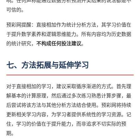
响。任何声称能通过数据分析预测开奖结果的说法都是不
可信的。
预彩网提醒：直接相加作为统计分析方法，其学习价值在
于提升数学素养和逻辑思维能力。所有内容均为历史数据
的统计研究，
不构成任何投注建议
。
七、方法拓展与延伸学习
对于直接相加的学习，建议采取循序渐进的方式。首先理
解基本的计算原理，然后通过多次练习熟悉计算步骤，最
后尝试将该方法与其他分析方法结合使用。预彩网将持续
更新相关学习内容，为学习者提供系统性的学习资源。记
住，学习的价值在于提升能力，而非追求不切实际的预
期。