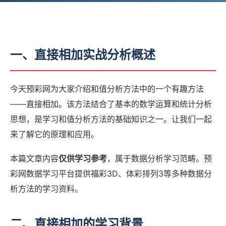
一、直接相加实战分析概述
今天预彩网为大家介绍和值分析方法中的一个有趣方法
——直接相加。该方法结合了基本的数学运算和统计分析
思想，是学习和值分析方法的基础知识之一。让我们一起
来了解它的原理和应用。
本篇文章内容
仅供学习参考
，属于数据分析学习范畴。预
彩网数据学习平台提供福彩3D、体彩排列3等多种数据分
析方法的学习资料。
二、直接相加的学习背景