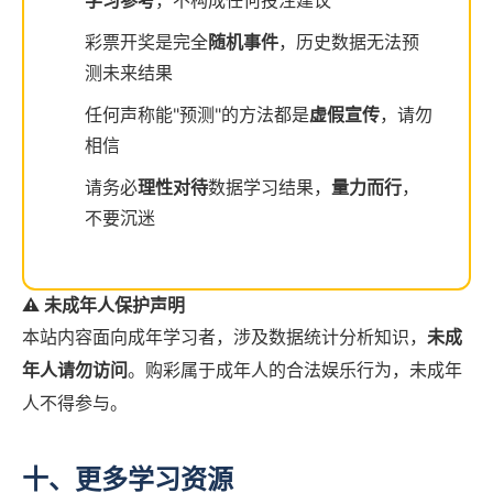
学习参考
，不构成任何投注建议
彩票开奖是完全
随机事件
，历史数据无法预
测未来结果
任何声称能"预测"的方法都是
虚假宣传
，请勿
相信
请务必
理性对待
数据学习结果，
量力而行
，
不要沉迷
⚠️ 未成年人保护声明
本站内容面向成年学习者，涉及数据统计分析知识，
未成
年人请勿访问
。购彩属于成年人的合法娱乐行为，未成年
人不得参与。
十、更多学习资源