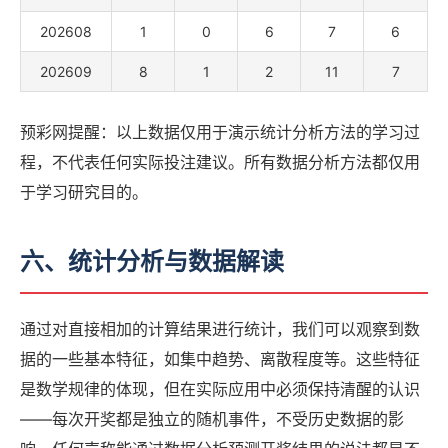
202608
1
0
6
7
6
202609
8
1
2
11
7
预彩网提醒：以上数据仅用于演示统计分析方法的学习过
程，不代表任何实际投注建议。所有数据分析方法都仅用
于学习研究目的。
六、统计分析与数据解读
通过对直接相加的计算结果进行统计，我们可以观察到数
据的一些基本特征，如集中趋势、离散程度等。这些特征
是数学规律的体现，但在实际应用中必须保持清醒的认识
——每次开奖都是独立的随机事件，不受历史数据的影