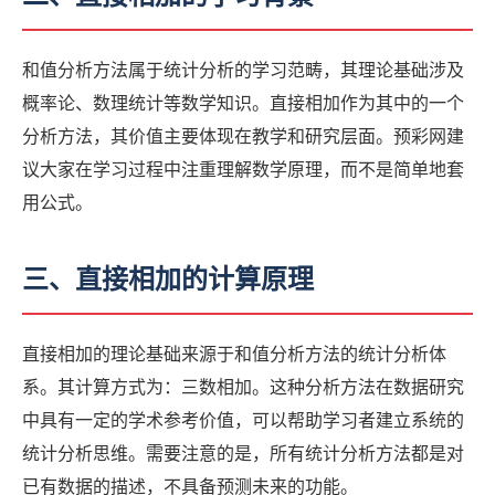
和值分析方法属于统计分析的学习范畴，其理论基础涉及
概率论、数理统计等数学知识。直接相加作为其中的一个
分析方法，其价值主要体现在教学和研究层面。预彩网建
议大家在学习过程中注重理解数学原理，而不是简单地套
用公式。
三、直接相加的计算原理
直接相加的理论基础来源于和值分析方法的统计分析体
系。其计算方式为：三数相加。这种分析方法在数据研究
中具有一定的学术参考价值，可以帮助学习者建立系统的
统计分析思维。需要注意的是，所有统计分析方法都是对
已有数据的描述，不具备预测未来的功能。