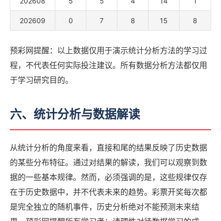
202608
5
5
4
14
1
202609
0
7
8
15
8
预彩网提醒：以上数据仅用于演示统计分析方法的学习过
程，不代表任何实际投注建议。所有数据分析方法都仅用
于学习研究目的。
六、统计分析与数据解读
从统计分析的角度来看，直接和尾的结果反映了历史数据
的某些分布特征。通过对结果的解读，我们可以观察到数
据的一些基本规律。然而，必须强调的是，这些规律仅存
在于历史数据中，并不代表未来的趋势。彩票开奖每次都
是完全独立的随机事件，历史分析绝对不能预测未来结