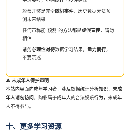
学习参考
，不构成任何投注建议
彩票开奖是完全
随机事件
，历史数据无法预
测未来结果
任何声称能"预测"的方法都是
虚假宣传
，请勿
相信
请务必
理性对待
数据学习结果，
量力而行
，
不要沉迷
⚠️ 未成年人保护声明
本站内容面向成年学习者，涉及数据统计分析知识，
未成
年人请勿访问
。购彩属于成年人的合法娱乐行为，未成年
人不得参与。
十、更多学习资源