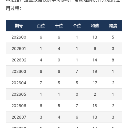
用过程：
期号
百位
十位
个位
和值
跨度
202600
6
6
1
13
5
202601
1
4
1
6
3
202602
4
9
1
14
8
202603
6
6
7
19
1
202604
7
5
5
17
2
202605
1
1
0
2
1
202606
6
5
7
18
2
202607
3
4
6
13
3