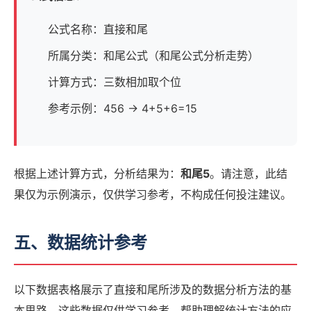
公式名称：直接和尾
所属分类：和尾公式（和尾公式分析走势）
计算方式：三数相加取个位
参考示例：456 → 4+5+6=15
根据上述计算方式，分析结果为：
和尾5
。请注意，此结
果仅为示例演示，仅供学习参考，不构成任何投注建议。
五、数据统计参考
以下数据表格展示了直接和尾所涉及的数据分析方法的基
本思路。这些数据仅供学习参考，帮助理解统计方法的应