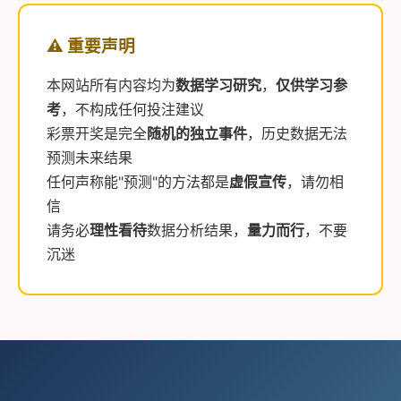
⚠️ 重要声明
本网站所有内容均为
数据学习研究
，
仅供学习参
考
，不构成任何投注建议
彩票开奖是完全
随机的独立事件
，历史数据无法
预测未来结果
任何声称能"预测"的方法都是
虚假宣传
，请勿相
信
请务必
理性看待
数据分析结果，
量力而行
，不要
沉迷