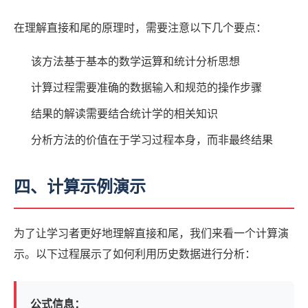
在理解直接和尾的原理时，需要注意以下几个要点：
该方法基于基本的数学运算和统计分析思想
计算过程需要准确的数据输入和规范的操作步骤
结果的解读需要结合统计学的相关知识
分析方法的价值在于学习过程本身，而非最终结果
四、计算示例演示
为了让学习者更好地理解直接和尾，我们来看一个计算演
示。以下过程展示了如何利用历史数据进行分析：
公式信息：