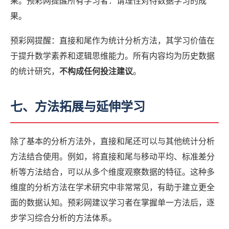
果。预彩网提醒所有学习者：请理性对待数据学习的成
果。
预彩网提醒：直接和尾作为统计分析方法，其学习价值在
于提升数学素养和逻辑思维能力。所有内容均为历史数据
的统计研究，
不构成任何投注建议
。
七、方法拓展与延伸学习
除了基本的分析方法外，直接和尾还可以与其他统计分析
方法结合使用。例如，将直接和尾与移动平均、标准差分
析等方法结合，可以从多个维度观察数据的特征。这种多
维度的分析方法在学术研究中非常常见，有助于建立更全
面的数据认知。预彩网建议学习者在掌握单一方法后，逐
步学习综合分析的方法体系。