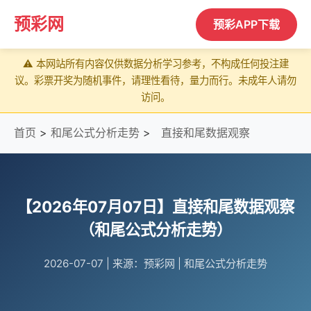
预彩网
预彩APP下载
⚠️ 本网站所有内容仅供数据分析学习参考，不构成任何投注建
议。彩票开奖为随机事件，请理性看待，量力而行。未成年人请勿
访问。
首页
>
和尾公式分析走势
>
直接和尾数据观察
【2026年07月07日】直接和尾数据观察
（和尾公式分析走势）
2026-07-07
|
来源：预彩网
|
和尾公式分析走势