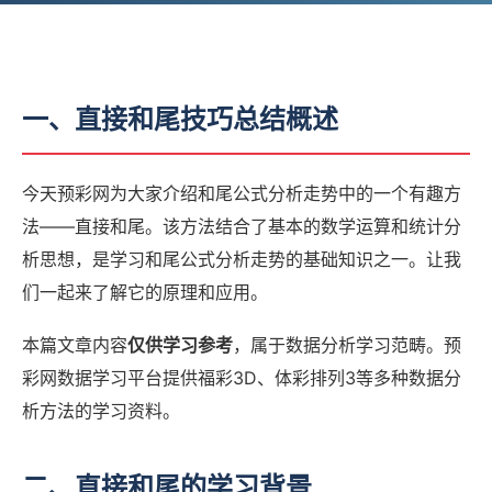
一、直接和尾技巧总结概述
今天预彩网为大家介绍和尾公式分析走势中的一个有趣方
法——直接和尾。该方法结合了基本的数学运算和统计分
析思想，是学习和尾公式分析走势的基础知识之一。让我
们一起来了解它的原理和应用。
本篇文章内容
仅供学习参考
，属于数据分析学习范畴。预
彩网数据学习平台提供福彩3D、体彩排列3等多种数据分
析方法的学习资料。
二、直接和尾的学习背景