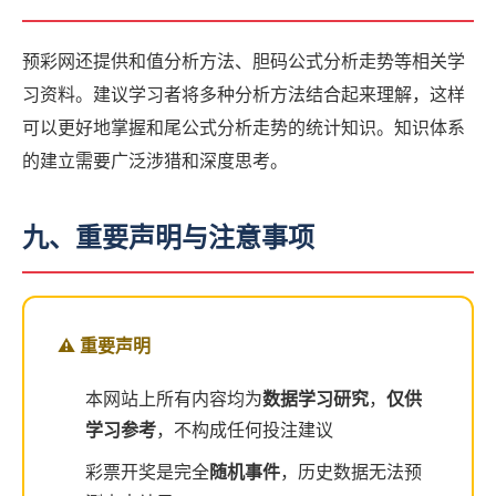
预彩网还提供和值分析方法、胆码公式分析走势等相关学
习资料。建议学习者将多种分析方法结合起来理解，这样
可以更好地掌握和尾公式分析走势的统计知识。知识体系
的建立需要广泛涉猎和深度思考。
九、重要声明与注意事项
⚠️ 重要声明
本网站上所有内容均为
数据学习研究
，
仅供
学习参考
，不构成任何投注建议
彩票开奖是完全
随机事件
，历史数据无法预