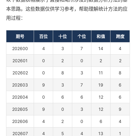
本思路。这些数据仅供学习参考，帮助理解统计方法的应
用过程：
期号
百位
十位
个位
和值
跨度
202600
4
3
7
14
4
202601
0
2
0
2
2
202602
0
8
3
11
8
202603
9
3
7
19
6
202604
0
6
6
12
6
202605
9
0
3
12
9
202606
4
2
0
6
4
202607
4
5
4
13
1