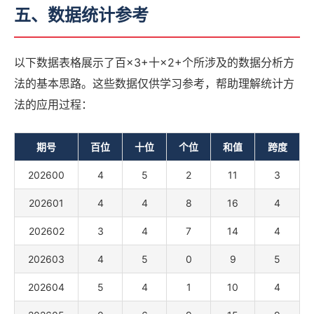
五、数据统计参考
以下数据表格展示了百×3+十×2+个所涉及的数据分析方
法的基本思路。这些数据仅供学习参考，帮助理解统计方
法的应用过程：
期号
百位
十位
个位
和值
跨度
202600
4
5
2
11
3
202601
4
4
8
16
4
202602
3
4
7
14
4
202603
4
5
0
9
5
202604
5
4
1
10
4