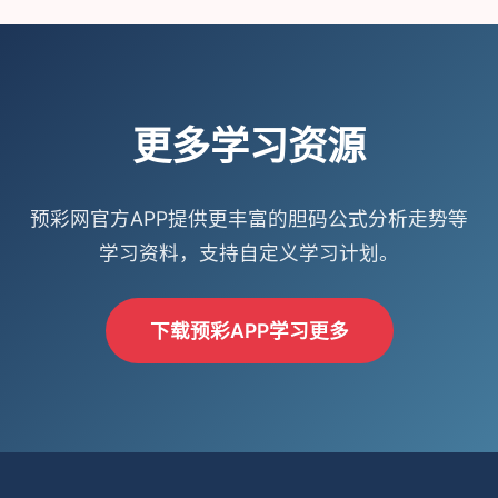
更多学习资源
预彩网官方APP提供更丰富的胆码公式分析走势等
学习资料，支持自定义学习计划。
下载预彩APP学习更多