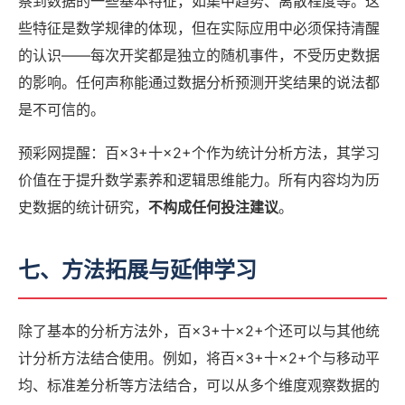
察到数据的一些基本特征，如集中趋势、离散程度等。这
些特征是数学规律的体现，但在实际应用中必须保持清醒
的认识——每次开奖都是独立的随机事件，不受历史数据
的影响。任何声称能通过数据分析预测开奖结果的说法都
是不可信的。
预彩网提醒：百×3+十×2+个作为统计分析方法，其学习
价值在于提升数学素养和逻辑思维能力。所有内容均为历
史数据的统计研究，
不构成任何投注建议
。
七、方法拓展与延伸学习
除了基本的分析方法外，百×3+十×2+个还可以与其他统
计分析方法结合使用。例如，将百×3+十×2+个与移动平
均、标准差分析等方法结合，可以从多个维度观察数据的