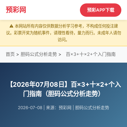
预彩网
预彩APP下载
⚠️ 本网站所有内容仅供数据分析学习参考，不构成任何投注建
议。彩票开奖为随机事件，请理性看待，量力而行。未成年人请勿
访问。
首页
>
胆码公式分析走势
>
百×3+十×2+个入门指南
【2026年07月08日】百×3+十×2+个入
门指南（胆码公式分析走势）
2026-07-08
|
来源：预彩网
|
胆码公式分析走势