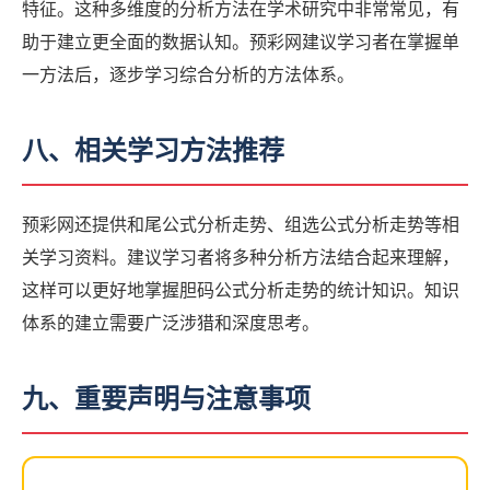
特征。这种多维度的分析方法在学术研究中非常常见，有
助于建立更全面的数据认知。预彩网建议学习者在掌握单
一方法后，逐步学习综合分析的方法体系。
八、相关学习方法推荐
预彩网还提供和尾公式分析走势、组选公式分析走势等相
关学习资料。建议学习者将多种分析方法结合起来理解，
这样可以更好地掌握胆码公式分析走势的统计知识。知识
体系的建立需要广泛涉猎和深度思考。
九、重要声明与注意事项