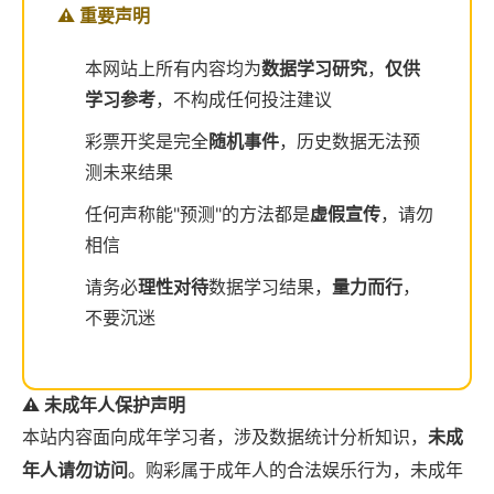
⚠️ 重要声明
本网站上所有内容均为
数据学习研究
，
仅供
学习参考
，不构成任何投注建议
彩票开奖是完全
随机事件
，历史数据无法预
测未来结果
任何声称能"预测"的方法都是
虚假宣传
，请勿
相信
请务必
理性对待
数据学习结果，
量力而行
，
不要沉迷
⚠️ 未成年人保护声明
本站内容面向成年学习者，涉及数据统计分析知识，
未成
年人请勿访问
。购彩属于成年人的合法娱乐行为，未成年