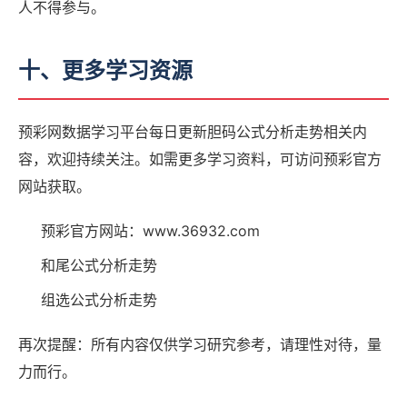
人不得参与。
十、更多学习资源
预彩网数据学习平台每日更新胆码公式分析走势相关内
容，欢迎持续关注。如需更多学习资料，可访问预彩官方
网站获取。
预彩官方网站：www.36932.com
和尾公式分析走势
组选公式分析走势
再次提醒：所有内容仅供学习研究参考，请理性对待，量
力而行。