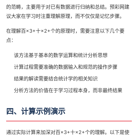
的范畴，主要用于对已有数据进行归纳和总结。预彩网建
议大家在学习时注重理解原理，而不仅仅是记忆步骤。
在理解百×3+十×2+个的原理时，需要注意以下几个要
点：
该方法基于基本的数学运算和统计分析思想
计算过程需要准确的数据输入和规范的操作步骤
结果的解读需要结合统计学的相关知识
分析方法的价值在于学习过程本身，而非最终结果
四、计算示例演示
通过实际计算来加深对百×3+十×2+个的理解。以下是使