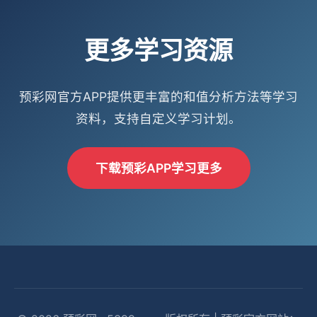
更多学习资源
预彩网官方APP提供更丰富的和值分析方法等学习
资料，支持自定义学习计划。
下载预彩APP学习更多