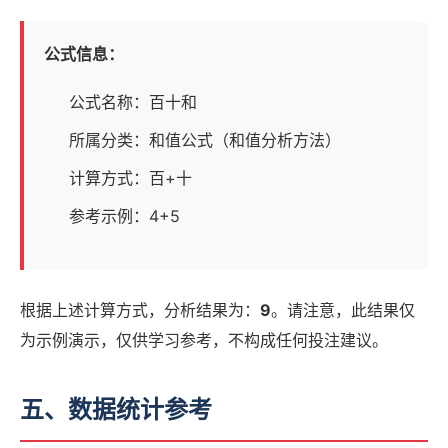
公式信息：
公式名称：百十和
所属分类：和值公式（和值分析方法）
计算方式：百+十
参考示例：4+5
根据上述计算方式，分析结果为：
9
。请注意，此结果仅
为示例演示，仅供学习参考，不构成任何投注建议。
五、数据统计参考