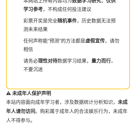
本网站上所有内容均为
数据学习研究
，
仅供
学习参考
，不构成任何投注建议
彩票开奖是完全
随机事件
，历史数据无法预
测未来结果
任何声称能"预测"的方法都是
虚假宣传
，请勿
相信
请务必
理性对待
数据学习结果，
量力而行
，
不要沉迷
⚠️ 未成年人保护声明
本站内容面向成年学习者，涉及数据统计分析知识，
未成
年人请勿访问
。购彩属于成年人的合法娱乐行为，未成年
人不得参与。