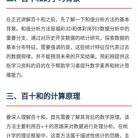
在正式讲解百十和之前，先了解一下和值分析方法的基本
背景。和值分析方法是福彩3D和体彩排列3数据分析中的
重要分支，通过对历史开奖数据的统计研究，探索数据的
基本分布特征。需要强调的是，这些统计特征仅代表过去
的数据规律，并不能预测未来的开奖结果。预彩网提供这
些学习资料的目的在于帮助学习者提升数学素养和统计思
维能力。
三、百十和的计算原理
要深入理解百十和，首先需要了解其背后的数学原理。该
方法主要利用百+十的思路来对数据进行处理分析。在统
计学的理论框架中，这类方法属于描述性统计的范畴，主