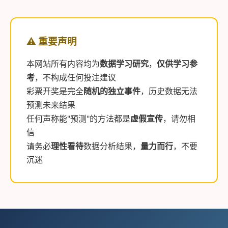
⚠️ 重要声明
本网站所有内容均为
数据学习研究
，
仅供学习参
考
，不构成任何投注建议
彩票开奖是完全
随机的独立事件
，历史数据无法
预测未来结果
任何声称能"预测"的方法都是
虚假宣传
，请勿相
信
请务必
理性看待
数据分析结果，
量力而行
，不要
沉迷