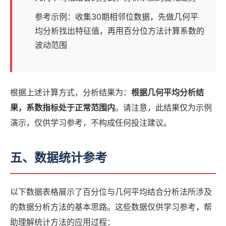
参考示例：收集30期相邻位数据，先做几何平
均分析找出特征值，再用百分位方法计算系数的
波动范围
根据上述计算方式，分析结果为：
根据几何平均分析结
果，系数指标处于正常范围内
。请注意，此结果仅为示例
演示，仅供学习参考，不构成任何投注建议。
五、数据统计参考
以下数据表格展示了百分位与几何平均结合分析法所涉及
的数据分析方法的基本思路。这些数据仅供学习参考，帮
助理解统计方法的应用过程：