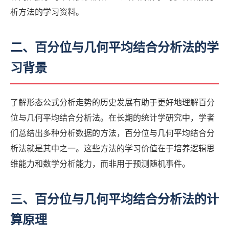
析方法的学习资料。
二、百分位与几何平均结合分析法的学
习背景
了解形态公式分析走势的历史发展有助于更好地理解百分
位与几何平均结合分析法。在长期的统计学研究中，学者
们总结出多种分析数据的方法，百分位与几何平均结合分
析法就是其中之一。这些方法的学习价值在于培养逻辑思
维能力和数学分析能力，而非用于预测随机事件。
三、百分位与几何平均结合分析法的计
算原理