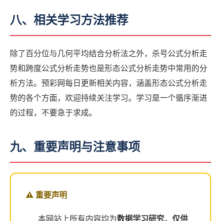
八、相关学习方法推荐
除了百分位与几何平均结合分析法之外，杀号公式分析走
势和跨度公式分析走势也是形态公式分析走势中常用的分
析方法。预彩网每日更新相关内容，涵盖形态公式分析走
势的各个方面，欢迎持续关注学习。学习是一个循序渐进
的过程，不要急于求成。
九、重要声明与注意事项
⚠️ 重要声明
本网站上所有内容均为
数据学习研究
，
仅供