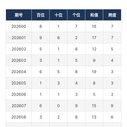
期号
百位
十位
个位
和值
跨度
202600
8
1
7
16
7
202601
9
6
2
17
7
202602
5
1
6
12
5
202603
3
1
5
9
4
202604
6
5
8
19
3
202605
1
3
4
8
3
202606
1
1
3
5
2
202607
6
0
9
15
9
202608
3
2
8
13
6