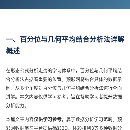
一、百分位与几何平均结合分析法详解
概述
在形态公式分析走势的学习体系中，百分位与几何平均结
合分析法占据着重要的位置。预彩网将结合具体的数据示
例，从多个角度对百分位与几何平均结合分析法进行全面
讲解。本文内容仅供学习参考，旨在帮助学习者提升数据
分析能力。
本篇文章内容
仅供学习参考
，属于数据分析学习范畴。预
彩网数据学习平台提供福彩3D、体彩排列3等多种数据分