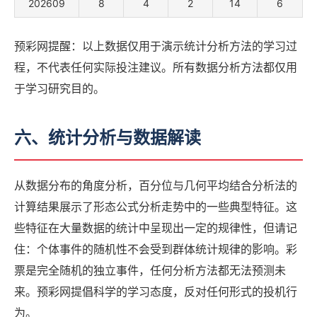
202609
8
4
2
14
6
预彩网提醒：以上数据仅用于演示统计分析方法的学习过
程，不代表任何实际投注建议。所有数据分析方法都仅用
于学习研究目的。
六、统计分析与数据解读
从数据分布的角度分析，百分位与几何平均结合分析法的
计算结果展示了形态公式分析走势中的一些典型特征。这
些特征在大量数据的统计中呈现出一定的规律性，但请记
住：个体事件的随机性不会受到群体统计规律的影响。彩
票是完全随机的独立事件，任何分析方法都无法预测未
来。预彩网提倡科学的学习态度，反对任何形式的投机行
为。