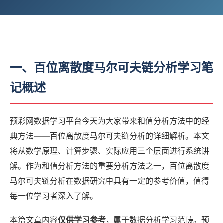
一、百位离散度马尔可夫链分析学习笔
记概述
预彩网数据学习平台今天为大家带来和值分析方法中的经
典方法——百位离散度马尔可夫链分析的详细解析。本文
将从数学原理、计算步骤、实际应用三个层面进行系统讲
解。作为和值分析方法的重要分析方法之一，百位离散度
马尔可夫链分析在数据研究中具有一定的参考价值，值得
每一位学习者深入了解。
本篇文章内容
仅供学习参考
，属于数据分析学习范畴。预