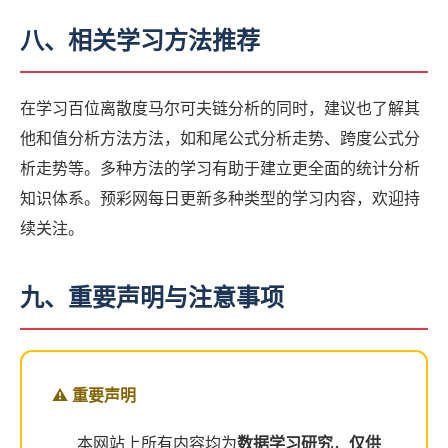
八、相关学习方法推荐
在学习百位离散度马尔可夫链分析的同时，建议也了解其
他和值分析方法方法，如和尾公式分析走势、跨度公式分
析走势等。多种方法的学习有助于建立更全面的统计分析
知识体系。预彩网每日更新多种类型的学习内容，欢迎持
续关注。
九、重要声明与注意事项
⚠️ 重要声明
本网站上所有内容均为
数据学习研究
，
仅供