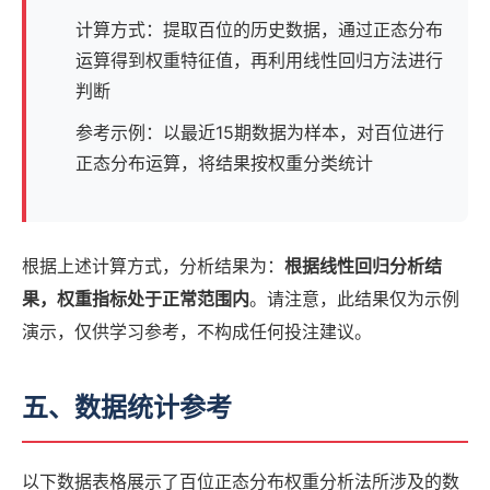
计算方式：提取百位的历史数据，通过正态分布
运算得到权重特征值，再利用线性回归方法进行
判断
参考示例：以最近15期数据为样本，对百位进行
正态分布运算，将结果按权重分类统计
根据上述计算方式，分析结果为：
根据线性回归分析结
果，权重指标处于正常范围内
。请注意，此结果仅为示例
演示，仅供学习参考，不构成任何投注建议。
五、数据统计参考
以下数据表格展示了百位正态分布权重分析法所涉及的数