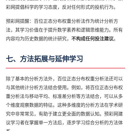
彩网提倡科学的学习态度，反对任何形式的投机行为。
预彩网提醒：百位正态分布权重分析法作为统计分析方
法，其学习价值在于提升数学素养和逻辑思维能力。所有
内容均为历史数据的统计研究，
不构成任何投注建议
。
七、方法拓展与延伸学习
除了基本的分析方法外，百位正态分布权重分析法还可以
与其他统计分析方法结合使用。例如，将百位正态分布权
重分析法与移动平均、标准差分析等方法结合，可以从多
个维度观察数据的特征。这种多维度的分析方法在学术研
究中非常常见，有助于建立更全面的数据认知。预彩网建
议学习者在掌握单一方法后，逐步学习综合分析的方法体