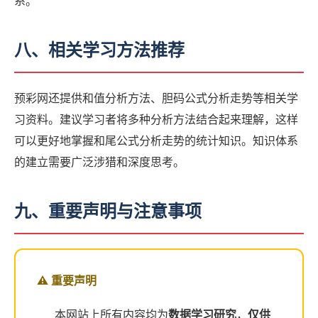
系。
八、相关学习方法推荐
预彩网还提供和值分析方法、胆码公式分析走势等相关学
习资料。建议学习者将多种分析方法结合起来理解，这样
可以更好地掌握和尾公式分析走势的统计知识。知识体系
的建立需要广泛涉猎和深度思考。
九、重要声明与注意事项
⚠️ 重要声明
本网站上所有内容均为
数据学习研究
，
仅供