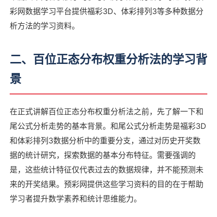
彩网数据学习平台提供福彩3D、体彩排列3等多种数据分
析方法的学习资料。
二、百位正态分布权重分析法的学习背
景
在正式讲解百位正态分布权重分析法之前，先了解一下和
尾公式分析走势的基本背景。和尾公式分析走势是福彩3D
和体彩排列3数据分析中的重要分支，通过对历史开奖数
据的统计研究，探索数据的基本分布特征。需要强调的
是，这些统计特征仅代表过去的数据规律，并不能预测未
来的开奖结果。预彩网提供这些学习资料的目的在于帮助
学习者提升数学素养和统计思维能力。