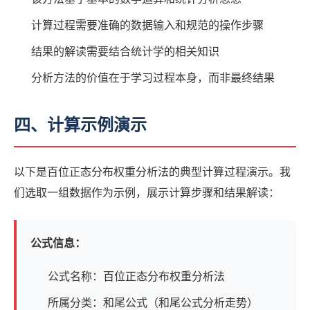
计算过程需要准确的数据输入和规范的操作步骤
结果的解读需要结合统计学的相关知识
分析方法的价值在于学习过程本身，而非最终结果
四、计算示例演示
以下是百位正态分布权重分析法的典型计算过程演示。我
们选取一组数据作为示例，展示计算步骤和结果解读：
公式信息：
公式名称：百位正态分布权重分析法
所属分类：和尾公式（和尾公式分析走势）