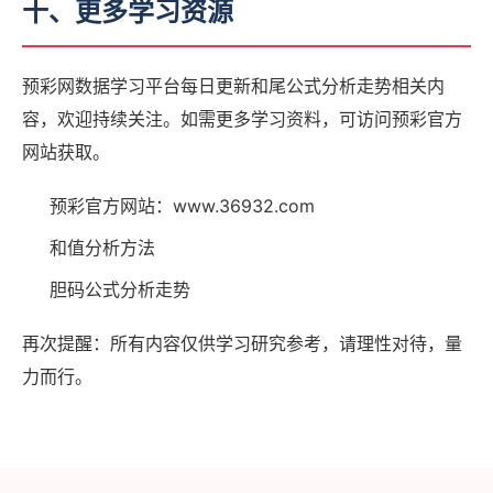
十、更多学习资源
预彩网数据学习平台每日更新和尾公式分析走势相关内
容，欢迎持续关注。如需更多学习资料，可访问预彩官方
网站获取。
预彩官方网站：www.36932.com
和值分析方法
胆码公式分析走势
再次提醒：所有内容仅供学习研究参考，请理性对待，量
力而行。