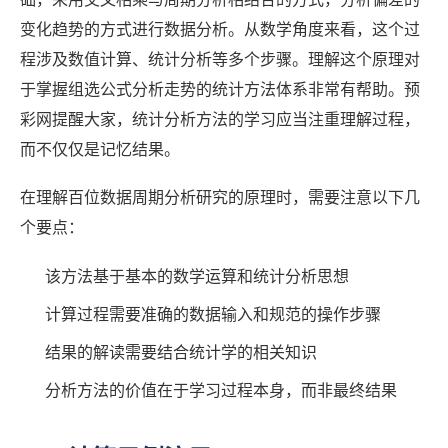
变化趋势的方式进行数据分析。从数学角度来看，这个过
程涉及数值计算、统计分析等多个步骤。理解这个原理对
于掌握组选公式分析走势的统计方法体系非常有帮助。预
彩网提醒大家，统计分析方法的学习应当注重理解过程，
而不仅仅是记忆结果。
在理解百位数据周期分析研究的原理时，需要注意以下几
个要点：
该方法基于基本的数学运算和统计分析思想
计算过程需要准确的数据输入和规范的操作步骤
结果的解读需要结合统计学的相关知识
分析方法的价值在于学习过程本身，而非最终结果