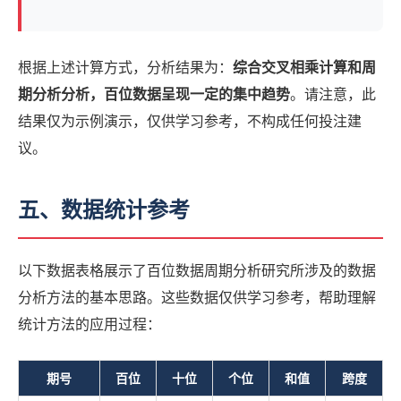
根据上述计算方式，分析结果为：
综合交叉相乘计算和周
期分析分析，百位数据呈现一定的集中趋势
。请注意，此
结果仅为示例演示，仅供学习参考，不构成任何投注建
议。
五、数据统计参考
以下数据表格展示了百位数据周期分析研究所涉及的数据
分析方法的基本思路。这些数据仅供学习参考，帮助理解
统计方法的应用过程：
期号
百位
十位
个位
和值
跨度