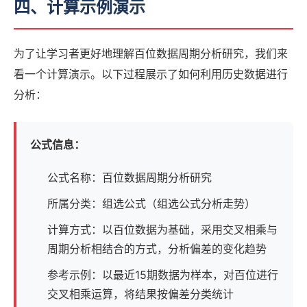
四、计算示例演示
为了让学习者更好地理解百位数据周期分析研究，我们来
看一个计算演示。以下过程展示了如何利用历史数据进行
分析：
公式信息：
公式名称：百位数据周期分析研究
所属分类：组选公式（组选公式分析走势）
计算方式：以百位数据为基础，采用交叉相乘与
周期分析相结合的方式，分析偏差的变化趋势
参考示例：以最近15期数据为样本，对百位进行
交叉相乘运算，将结果按偏差分类统计