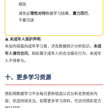
相信
请务必
理性对待
数据学习结果，
量力而行
，
不要沉迷
⚠️ 未成年人保护声明
本站内容面向成年学习者，涉及数据统计分析知识，
未成
年人请勿访问
。购彩属于成年人的合法娱乐行为，未成年
人不得参与。
十、更多学习资源
预彩网数据学习平台每日更新组选公式分析走势相关内
容，欢迎持续关注。如需更多学习资料，可访问预彩官方