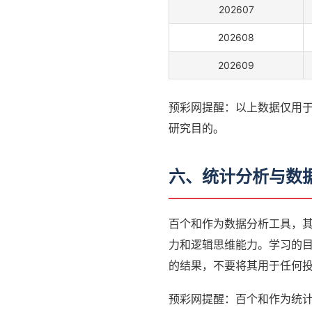
202607
202608
202609
预彩网提醒：以上数据仅用
研究目的。
六、统计分析与数
百个和作为数据分析工具，
力和逻辑思维能力。学习的
的结果，不要将其用于任何
预彩网提醒：百个和作为统