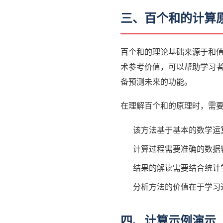
三、百个和的计算
百个和的理论基础来源于和
术参考价值，可以帮助学习
备预测未来的功能。
在理解百个和的原理时，需
该方法基于基本的数学运
计算过程需要准确的数据
结果的解读需要结合统计
分析方法的价值在于学习
四、计算示例演示