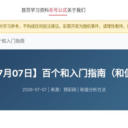
首页
学习资料
杀号公式
关于我们
分析学习参考，不构成任何投注建议。彩票开奖为随机事件，请理性看待
个和入门指南
07月07日】百个和入门指南（
2026-07-07
|
来源：预彩网
|
和值分析方法