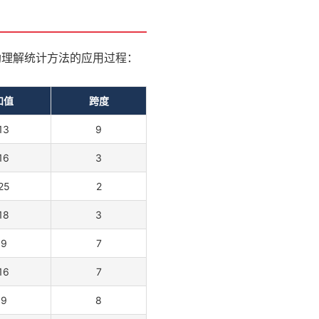
助理解统计方法的应用过程：
和值
跨度
13
9
16
3
25
2
18
3
9
7
16
7
9
8