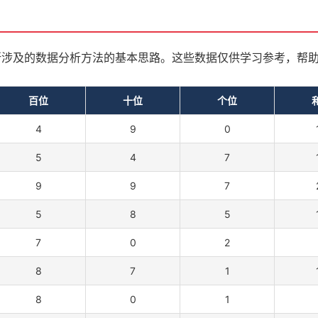
所涉及的数据分析方法的基本思路。这些数据仅供学习参考，帮
百位
十位
个位
4
9
0
5
4
7
9
9
7
5
8
5
7
0
2
8
7
1
8
0
1