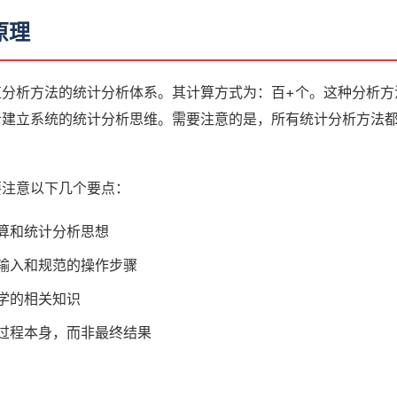
原理
值分析方法的统计分析体系。其计算方式为：百+个。这种分析方
者建立系统的统计分析思维。需要注意的是，所有统计分析方法
要注意以下几个要点：
算和统计分析思想
输入和规范的操作步骤
学的相关知识
过程本身，而非最终结果