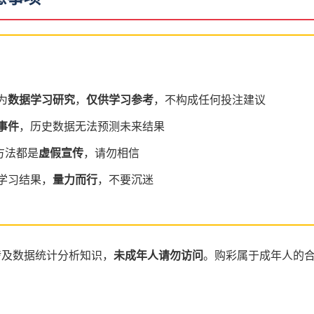
为
数据学习研究
，
仅供学习参考
，不构成任何投注建议
事件
，历史数据无法预测未来结果
方法都是
虚假宣传
，请勿相信
学习结果，
量力而行
，不要沉迷
涉及数据统计分析知识，
未成年人请勿访问
。购彩属于成年人的