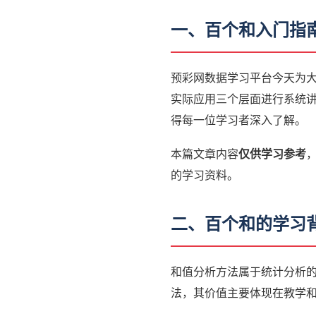
一、百个和入门指
预彩网数据学习平台今天为
实际应用三个层面进行系统
得每一位学习者深入了解。
本篇文章内容
仅供学习参考
的学习资料。
二、百个和的学习
和值分析方法属于统计分析
法，其价值主要体现在教学