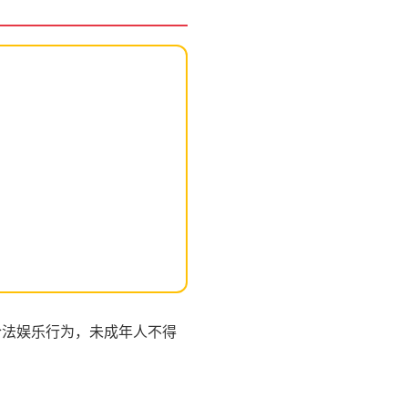
合法娱乐行为，未成年人不得