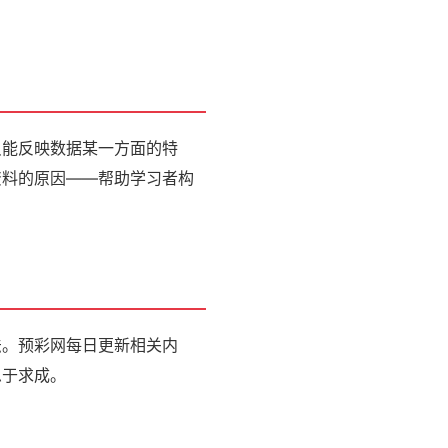
只能反映数据某一方面的特
资料的原因——帮助学习者构
法。预彩网每日更新相关内
急于求成。