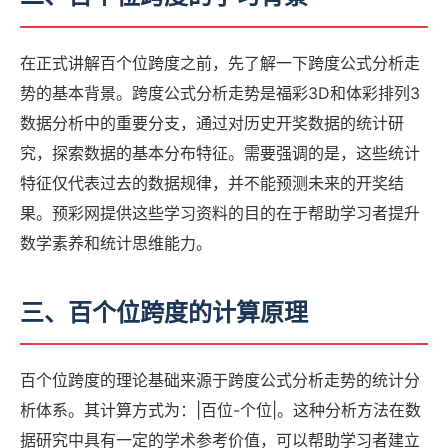
在正式讲解百个位跨度之前，先了解一下跨度公式分析走
势的基本背景。跨度公式分析走势是福彩3D和体彩排列3
数据分析中的重要分支，通过对历史开奖数据的统计研
究，探索数据的基本分布特征。需要强调的是，这些统计
特征仅代表过去的数据规律，并不能预测未来的开奖结
果。预彩网提供这些学习资料的目的在于帮助学习者提升
数学素养和统计思维能力。
三、百个位跨度的计算原理
百个位跨度的理论基础来源于跨度公式分析走势的统计分
析体系。其计算方式为：|百位-个位|。这种分析方法在数
据研究中具有一定的学术参考价值，可以帮助学习者建立