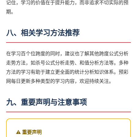
记住，学习的价值在于提升能力，而非追求不切实际的预
期。
八、相关学习方法推荐
在学习百个位跨度的同时，建议也了解其他跨度公式分析
走势方法，如杀号公式分析走势、和值分析方法等。多种
方法的学习有助于建立更全面的统计分析知识体系。预彩
网每日更新多种类型的学习内容，欢迎持续关注。
九、重要声明与注意事项
⚠️ 重要声明