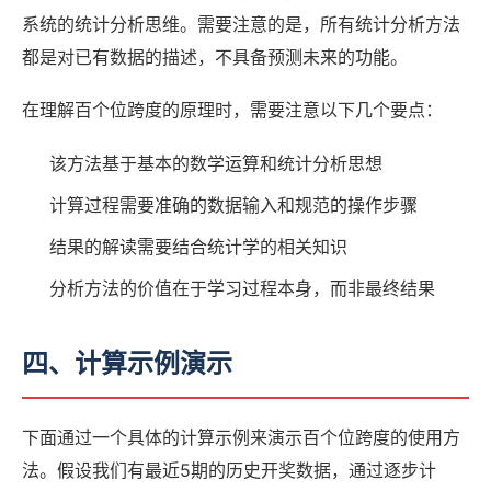
系统的统计分析思维。需要注意的是，所有统计分析方法
都是对已有数据的描述，不具备预测未来的功能。
在理解百个位跨度的原理时，需要注意以下几个要点：
该方法基于基本的数学运算和统计分析思想
计算过程需要准确的数据输入和规范的操作步骤
结果的解读需要结合统计学的相关知识
分析方法的价值在于学习过程本身，而非最终结果
四、计算示例演示
下面通过一个具体的计算示例来演示百个位跨度的使用方
法。假设我们有最近5期的历史开奖数据，通过逐步计