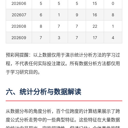
202606
5
5
5
15
0
202607
6
1
9
16
8
202608
8
7
7
22
1
202609
7
3
7
17
4
预彩网提醒：以上数据仅用于演示统计分析方法的学习过
程，不代表任何实际投注建议。所有数据分析方法都仅用
于学习研究目的。
六、统计分析与数据解读
从数据分布的角度分析，百个位跨度的计算结果展示了跨
度公式分析走势中的一些典型特征。这些特征在大量数据