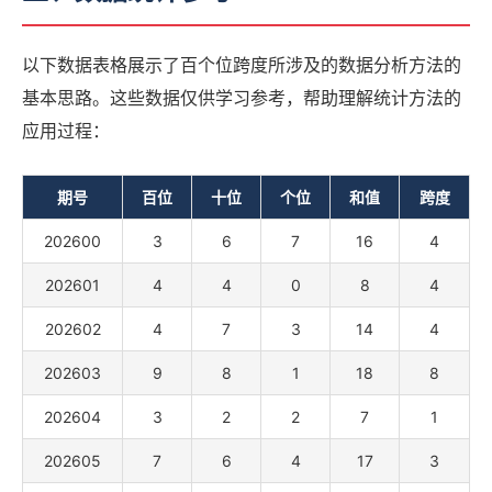
以下数据表格展示了百个位跨度所涉及的数据分析方法的
基本思路。这些数据仅供学习参考，帮助理解统计方法的
应用过程：
期号
百位
十位
个位
和值
跨度
202600
3
6
7
16
4
202601
4
4
0
8
4
202602
4
7
3
14
4
202603
9
8
1
18
8
202604
3
2
2
7
1
202605
7
6
4
17
3