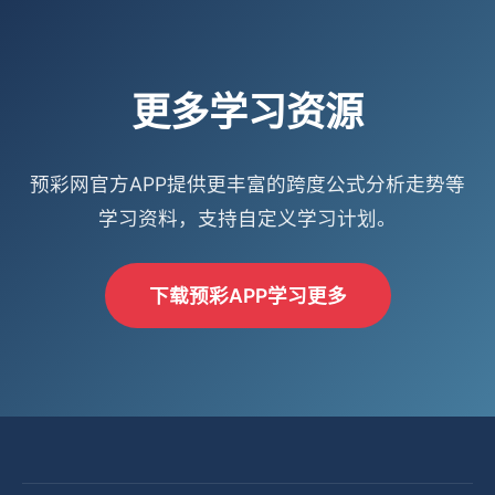
更多学习资源
预彩网官方APP提供更丰富的跨度公式分析走势等
学习资料，支持自定义学习计划。
下载预彩APP学习更多