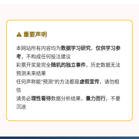
⚠️ 重要声明
本网站所有内容均为
数据学习研究
，
仅供学习参
考
，不构成任何投注建议
彩票开奖是完全
随机的独立事件
，历史数据无法
预测未来结果
任何声称能"预测"的方法都是
虚假宣传
，请勿相
信
请务必
理性看待
数据分析结果，
量力而行
，不要
沉迷