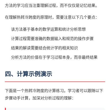
方法的学习应当注重理解过程，而不仅仅是记忆结果。
在理解热转冷跨度的原理时，需要注意以下几个要点：
该方法基于基本的数学运算和统计分析思想
计算过程需要准确的数据输入和规范的操作步骤
结果的解读需要结合统计学的相关知识
分析方法的价值在于学习过程本身，而非最终结果
四、计算示例演示
下面是一个热转冷跨度的计算练习。学习者可以跟随以下
步骤动手计算，加深对分析过程的理解：